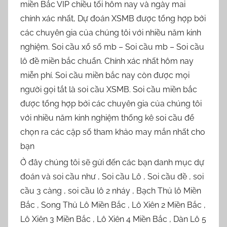
miền Bắc VIP chiều tối hôm nay và ngày mai
chính xác nhất, Dự đoán XSMB được tổng hợp bởi
các chuyên gia của chúng tôi với nhiều năm kinh
nghiệm. Soi cầu xổ số mb – Soi cầu mb – Soi cầu
lô đề miền bắc chuẩn. Chính xác nhất hôm nay
miễn phí. Soi cầu miền bắc nay còn được mọi
người gọi tắt là soi cầu XSMB. Soi cầu miền bắc
được tổng hợp bởi các chuyên gia của chúng tôi
với nhiều năm kinh nghiệm thống kê soi cầu để
chọn ra các cặp số tham khảo may mắn nhất cho
bạn
Ở đây chúng tôi sẽ gửi đến các bạn danh mục dự
đoán và soi cầu như , Soi cầu Lô , Soi cầu đề , soi
cầu 3 càng , soi cầu lô 2 nháy , Bạch Thủ lô Miền
Bắc , Song Thủ Lô Miền Bắc , Lô Xiên 2 Miền Bắc ,
Lô Xiên 3 Miền Bắc , Lô Xiên 4 Miền Bắc , Dàn Lô 5