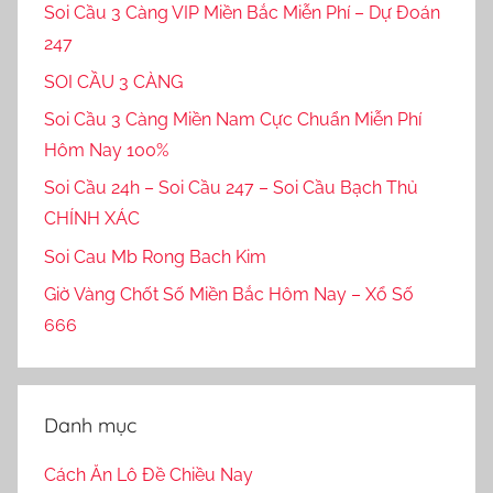
Soi Cầu 3 Càng VIP Miền Bắc Miễn Phí – Dự Đoán
247
SOI CẦU 3 CÀNG
Soi Cầu 3 Càng Miền Nam Cực Chuẩn Miễn Phí
Hôm Nay 100%
Soi Cầu 24h – Soi Cầu 247 – Soi Cầu Bạch Thủ
CHÍNH XÁC
Soi Cau Mb Rong Bach Kim
Giờ Vàng Chốt Số Miền Bắc Hôm Nay – Xổ Số
666
Danh mục
Cách Ăn Lô Đề Chiều Nay