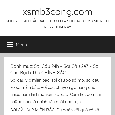
Skip
xsmb3cang.com
to
content
SOI CẦU CAO CẤP BẠCH THỦ LÔ – SOI CAU XSMB MIEN PHI
NGAY HOM NAY
Menu
Danh mục:
Soi Cầu 24h – Soi Cầu 247 – Soi
Cầu Bạch Thủ CHÍNH XÁC
Soi cầu vip miền bắc, soi cầu xổ số mb, soi cầu
xổ số miền bắc. Với các chuyên gia hàng đầu,
nhiều năm kinh nghiệm soi cầu. Cam kết đem lại
những con số chính xác nhất cho bạn.
SOI CẦU VIP MIỀN BẮC. Dự đoán kết quả xổ số