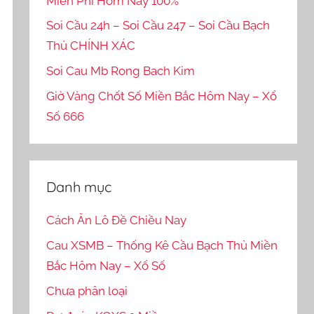
Miễn Phí Hôm Nay 100%
Soi Cầu 24h – Soi Cầu 247 – Soi Cầu Bạch
Thủ CHÍNH XÁC
Soi Cau Mb Rong Bach Kim
Giờ Vàng Chốt Số Miền Bắc Hôm Nay – Xổ
Số 666
Danh mục
Cách Ăn Lô Đề Chiều Nay
Cau XSMB – Thống Kê Cầu Bạch Thủ Miền
Bắc Hôm Nay – Xổ Số
Chưa phân loại