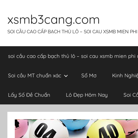
Skip
to
xsmb3cang.com
content
SOI CẦU CAO CẤP BẠCH THỦ LÔ – SOI CAU XSMB MIEN PH
soi cầu cao cấp bạch thủ lô – soi cau xsmb mien ph
Soi cầu MT chuẩn xác
Sổ Mơ
Kinh Nghi
Lấy Số Đề Chuẩn
Lô Đẹp Hôm Nay
Soi C