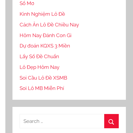
Sổ Mơ
Kinh Nghiệm Lô Đề
Cách Ăn Lô Đề Chiều Nay
Hôm Nay Đánh Con Gì
Dự đoán KQXS 3 Miền
Lấy Số Đề Chuẩn
Lô Đẹp Hôm Nay
Soi Cầu Lô Đề XSMB
Soi Lô MB Miễn Phí
Search
for:
Search