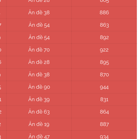
4
Ăn đề 38
886
7
Ăn đề 54
863
9
Ăn đề 54
892
0
Ăn đề 70
922
6
Ăn đề 28
895
9
Ăn đề 38
870
5
Ăn đề 90
944
1
Ăn đề 39
831
2
Ăn đề 63
864
2
Ăn đề 19
887
3
Ăn đề 47
934