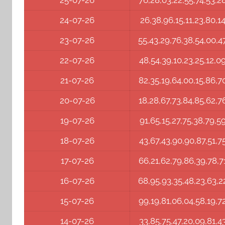
24-07-26
26,38,96,15,11,23,80,1
23-07-26
55,43,29,76,38,54,00,4
22-07-26
48,54,39,10,23,25,12,0
21-07-26
82,35,19,64,00,15,86,7
20-07-26
18,28,67,73,84,85,62,7
19-07-26
91,65,15,27,75,38,79,5
18-07-26
43,67,43,90,90,87,51,7
17-07-26
66,21,62,79,86,39,78,7
16-07-26
68,95,93,35,48,23,63,2
15-07-26
99,19,81,06,04,58,19,7
14-07-26
33,85,75,47,20,09,81,4