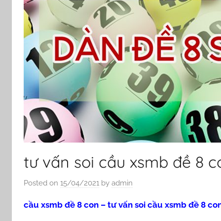
tư vấn soi cầu xsmb đề 8 c
Posted on
15/04/2021
by
admin
cầu xsmb đề 8 con – tư vấn soi cầu xsmb đề 8 con 