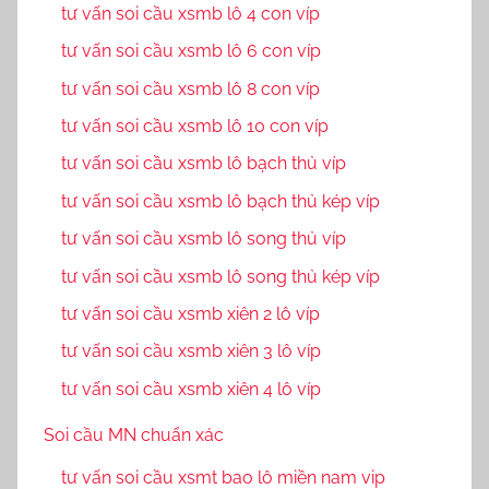
tư vấn soi cầu xsmb lô 4 con víp
tư vấn soi cầu xsmb lô 6 con víp
tư vấn soi cầu xsmb lô 8 con víp
tư vấn soi cầu xsmb lô 10 con víp
tư vấn soi cầu xsmb lô bạch thủ víp
tư vấn soi cầu xsmb lô bạch thủ kép víp
tư vấn soi cầu xsmb lô song thủ víp
tư vấn soi cầu xsmb lô song thủ kép víp
tư vấn soi cầu xsmb xiên 2 lô víp
tư vấn soi cầu xsmb xiên 3 lô víp
tư vấn soi cầu xsmb xiên 4 lô víp
Soi cầu MN chuẩn xác
tư vấn soi cầu xsmt bao lô miền nam vip