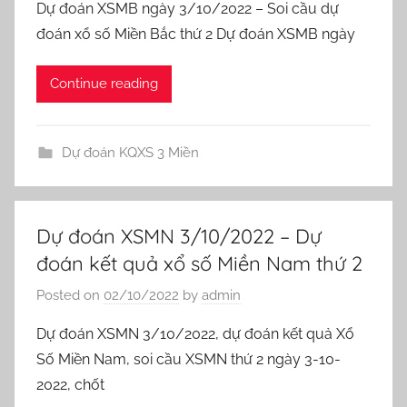
Dự đoán XSMB ngày 3/10/2022 – Soi cầu dự
đoán xổ số Miền Bắc thứ 2 Dự đoán XSMB ngày
Continue reading
Dự đoán KQXS 3 Miền
Dự đoán XSMN 3/10/2022 – Dự
đoán kết quả xổ số Miền Nam thứ 2
Posted on
02/10/2022
by
admin
Dự đoán XSMN 3/10/2022, dự đoán kết quả Xổ
Số Miền Nam, soi cầu XSMN thứ 2 ngày 3-10-
2022, chốt