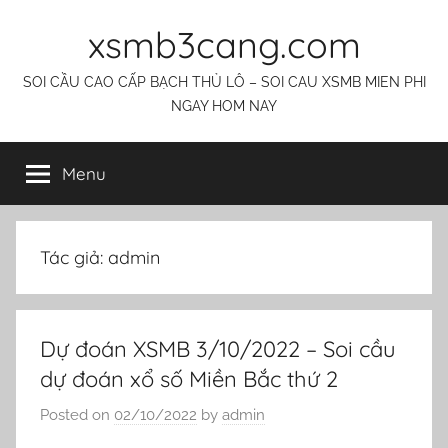
Skip
xsmb3cang.com
to
content
SOI CẦU CAO CẤP BẠCH THỦ LÔ – SOI CAU XSMB MIEN PHI
NGAY HOM NAY
Menu
Tác giả:
admin
Dự đoán XSMB 3/10/2022 – Soi cầu
dự đoán xổ số Miền Bắc thứ 2
Posted on
02/10/2022
by
admin