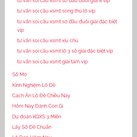
tư vấn soi cầu xsmt sớ đầu đuôi giải 8 víp
tư vấn soi cầu xsmt song thủ lô víp
tư vấn soi cầu xsmt sớ đầu đuôi giải đặc biệt
víp
tư vấn soi cầu xsmt xíu chủ
tư vấn soi cầu xsmt lô 3 số giải đặc biệt víp
tư vấn soi cầu xsmt giải tám víp
Sổ Mơ
Kinh Nghiệm Lô Đề
Cách Ăn Lô Đề Chiều Nay
Hôm Nay Đánh Con Gì
Dự đoán KQXS 3 Miền
Lấy Số Đề Chuẩn