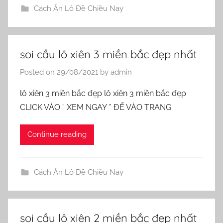
Cách Ăn Lô Đề Chiều Nay
soi cầu lô xiên 3 miền bắc đẹp nhất
Posted on
29/08/2021
by
admin
lô xiên 3 miền bắc đẹp lô xiên 3 miền bắc đẹp
CLICK VÀO ” XEM NGAY ” ĐỂ VÀO TRANG
Continue reading
Cách Ăn Lô Đề Chiều Nay
soi cầu lô xiên 2 miền bắc đẹp nhất