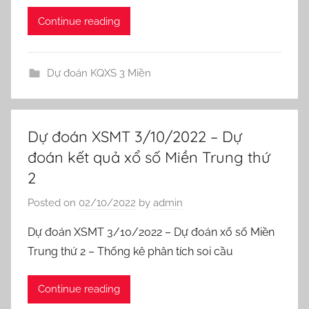
Continue reading
Dự đoán KQXS 3 Miền
Dự đoán XSMT 3/10/2022 – Dự
đoán kết quả xổ số Miền Trung thứ
2
Posted on
02/10/2022
by
admin
Dự đoán XSMT 3/10/2022 – Dự đoán xổ số Miền
Trung thứ 2 – Thống kê phân tích soi cầu
Continue reading