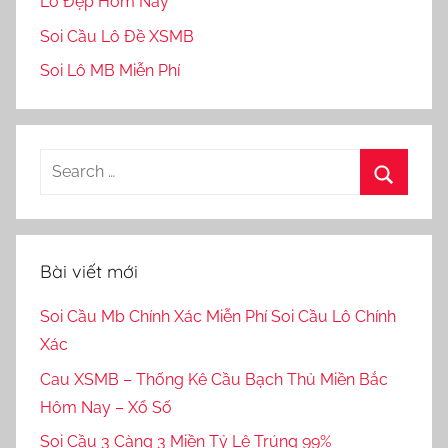
Lô Đẹp Hôm Nay
Soi Cầu Lô Đề XSMB
Soi Lô MB Miễn Phí
Search
for:
Search
Bài viết mới
Soi Cầu Mb Chính Xác Miễn Phí Soi Cầu Lô Chính
Xác
Cau XSMB – Thống Kê Cầu Bạch Thủ Miền Bắc
Hôm Nay – Xổ Số
Soi Cầu 3 Càng 3 Miền Tỷ Lệ Trúng 99%