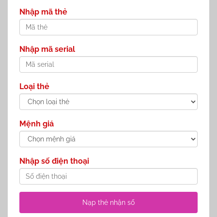
Nhập mã thẻ
Nhập mã serial
Loại thẻ
Mệnh giá
Nhập số điện thoại