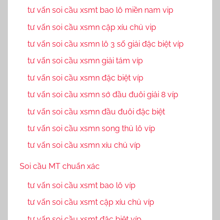
tư vấn soi cầu xsmt bao lô miền nam vip
tư vấn soi cầu xsmn cặp xíu chủ vip
tư vấn soi cầu xsmn lô 3 số giải đặc biệt víp
tư vấn soi cầu xsmn giải tám víp
tư vấn soi cầu xsmn đặc biệt víp
tư vấn soi cầu xsmn sớ đầu đuôi giải 8 víp
tư vấn soi cầu xsmn đầu đuôi đặc biệt
tư vấn soi cầu xsmn song thủ lô víp
tư vấn soi cầu xsmn xíu chủ víp
Soi cầu MT chuẩn xác
tư vấn soi cầu xsmt bao lô víp
tư vấn soi cầu xsmt cặp xíu chủ víp
tư vấn soi cầu xsmt đặc biệt víp