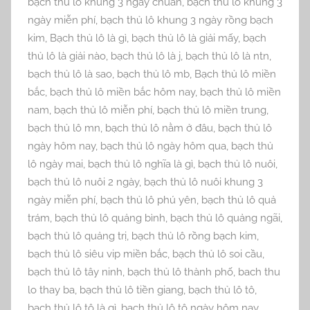
bạch thủ lô khung 3 ngày chuẩn
,
bạch thủ lô khung 3
ngày miễn phí
,
bạch thủ lô khung 3 ngày rồng bạch
kim
,
Bạch thủ lô là gì
,
bạch thủ lô là giải mấy
,
bạch
thủ lô là giải nào
,
bạch thủ lô là j
,
bạch thủ lô là ntn
,
bạch thủ lô là sao
,
bạch thủ lô mb
,
Bạch thủ lô miền
bắc
,
bạch thủ lô miền bắc hôm nay
,
bạch thủ lô miền
nam
,
bạch thủ lô miễn phí
,
bạch thủ lô miền trung
,
bạch thủ lô mn
,
bạch thủ lô nằm ở đâu
,
bạch thủ lô
ngày hôm nay
,
bạch thủ lô ngày hôm qua
,
bạch thủ
lô ngày mai
,
bạch thủ lô nghĩa là gì
,
bạch thủ lô nuôi
,
bạch thủ lô nuôi 2 ngày
,
bạch thủ lô nuôi khung 3
ngày miễn phí
,
bạch thủ lô phú yên
,
bạch thủ lô quả
trám
,
bạch thủ lô quảng bình
,
bạch thủ lô quảng ngãi
,
bạch thủ lô quảng trị
,
bạch thủ lô rồng bạch kim
,
bạch thủ lô siêu vip miền bắc
,
bạch thủ lô soi cầu
,
bạch thủ lô tây ninh
,
bạch thủ lô thành phố
,
bach thu
lo thay ba
,
bạch thủ lô tiền giang
,
bạch thủ lô tô
,
bạch thủ lô tô là gì
,
bạch thủ lô tô ngày hôm nay
,