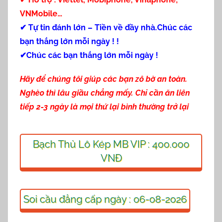
VNMobile…
✔ Tự tin đánh lớn – Tiền về đầy nhà.Chúc các
bạn thắng lớn mỗi ngày ! !
✔Chúc các bạn thắng lớn mỗi ngày !
Hãy để chúng tôi giúp các bạn zô bờ an toàn.
Nghèo thì lâu giầu chẳng mấy. Chỉ cần ăn liên
tiếp 2-3 ngày là mọi thứ lại bình thường trở lại
Bạch Thủ Lô Kép MB VIP : 400.000
VNĐ
Soi cầu đẳng cấp ngày : 06-08-2026