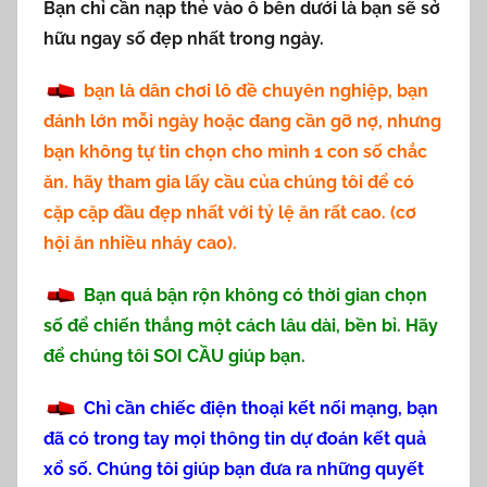
Bạn chỉ cần nạp thẻ vào ô bên dưới là bạn sẽ sở
hữu ngay số
đẹp nhất trong ngày.
bạn là dân chơi lô đề chuyên nghiệp, bạn
đánh lớn mỗi ngày hoặc đang cần gỡ nợ, nhưng
bạn không tự tin chọn cho mình 1 con số chắc
ăn. hãy tham gia lấy cầu của chúng tôi để có
cặp cặp đầu đẹp nhất với tỷ lệ ăn rất cao. (cơ
hội ăn nhiều nháy cao).
Bạn quá bận rộn không có thời gian chọn
số để chiến thắng một cách lâu dài, bền bỉ. Hãy
để chúng tôi SOI CẦU giúp bạn.
Chỉ cần chiếc điện thoại kết nối mạng, bạn
đã có trong tay mọi thông tin dự đoán kết quả
xổ số. Chúng tôi giúp bạn đưa ra những quyết