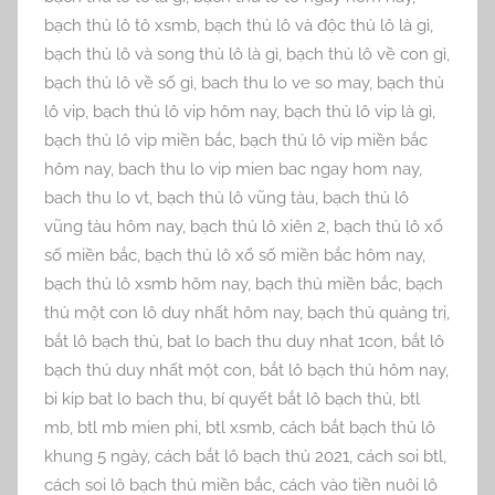
bạch thủ lô tô xsmb
,
bạch thủ lô và độc thủ lô là gì
,
bạch thủ lô và song thủ lô là gì
,
bạch thủ lô về con gì
,
bạch thủ lô về số gì
,
bach thu lo ve so may
,
bạch thủ
lô vip
,
bạch thủ lô vip hôm nay
,
bạch thủ lô vip là gì
,
bạch thủ lô vip miền bắc
,
bạch thủ lô vip miền bắc
hôm nay
,
bach thu lo vip mien bac ngay hom nay
,
bach thu lo vt
,
bạch thủ lô vũng tàu
,
bạch thủ lô
vũng tàu hôm nay
,
bạch thủ lô xiên 2
,
bạch thủ lô xổ
số miền bắc
,
bạch thủ lô xổ số miền bắc hôm nay
,
bạch thủ lô xsmb hôm nay
,
bạch thủ miền bắc
,
bạch
thủ một con lô duy nhất hôm nay
,
bạch thủ quảng trị
,
bắt lô bạch thủ
,
bat lo bach thu duy nhat 1con
,
bắt lô
bạch thủ duy nhất một con
,
bắt lô bạch thủ hôm nay
,
bi kip bat lo bach thu
,
bí quyết bắt lô bạch thủ
,
btl
mb
,
btl mb mien phi
,
btl xsmb
,
cách bắt bạch thủ lô
khung 5 ngày
,
cách bắt lô bạch thủ 2021
,
cách soi btl
,
cách soi lô bạch thủ miền bắc
,
cách vào tiền nuôi lô