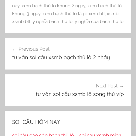
nay
,
xem bạch thủ lô khung 2 ngày
,
xem bạch thủ lô
khung 3 ngày
,
xem bạch thủ lô là gì
,
xem btl
,
xsmb
,
xsmb btl
,
ý nghĩa bạch thủ lô
,
ý nghĩa của bạch thủ lô
Điều
Previous Post
hướng
tư vấn soi cầu xsmb bạch thủ lô 2 nháy
bài
viết
Next Post
tư vấn soi cầu xsmb lô song thủ víp
SOI CẦU HÔM NAY
soi cầu cao cấp bạch thủ lô – soi cau xsmb mien