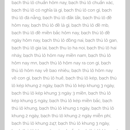
bạch thủ lô chuẩn hôm nay
,
bạch thủ lô chuẩn xác
,
bạch thủ lô có nghĩa là gì
,
bạch thủ lô con gì
,
bạch
thủ lô đà nẵng
,
bạch thủ lô đắk lắk
,
bạch thủ lô đề
hôm nay
,
bạch thủ lô đề là gì
,
bạch thủ lô đề mb
,
bạch thủ lô đề miền bắc hôm nay
,
bạch thủ lô đề
ngày hôm nay
,
bạch thủ lô đồng nai
,
bạch thủ lô gan
,
bạch thủ lô gia lai
,
bach thu lo ha noi
,
bạch thủ lô hai
nháy
,
bạch thủ lô hôm nay miền nam
,
bạch thủ lô
hôm nay mn
,
bạch thủ lô hôm nay ra con gì
,
bạch
thủ lô hôm nay về bao nhiêu
,
bạch thủ lô hôm nay
về con gì
,
bạch thủ lô huế
,
bạch thủ lô kép
,
bạch thủ
lô kép khung 2 ngày
,
bạch thủ lô kép khung 3 ngày
,
bạch thủ lô kép khung 3 ngày 3 miền
,
bạch thủ lô
kép khung 5 ngày
,
bạch thủ lô kép miền bắc
,
bạch
thủ lô khung
,
bạch thủ lô khung 1 ngày
,
bạch thủ lô
khung 2 ngày
,
bạch thủ lô khung 2 ngày miễn phí
,
bạch thủ lô khung 247
,
bạch thủ lô khung 3 ngày
,