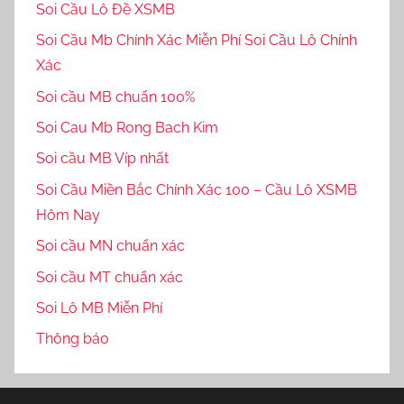
Soi Cầu Lô Đề XSMB
Soi Cầu Mb Chính Xác Miễn Phí Soi Cầu Lô Chính
Xác
Soi cầu MB chuẩn 100%
Soi Cau Mb Rong Bach Kim
Soi cầu MB Víp nhất
Soi Cầu Miền Bắc Chính Xác 100 – Cầu Lô XSMB
Hôm Nay
Soi cầu MN chuẩn xác
Soi cầu MT chuẩn xác
Soi Lô MB Miễn Phí
Thông báo