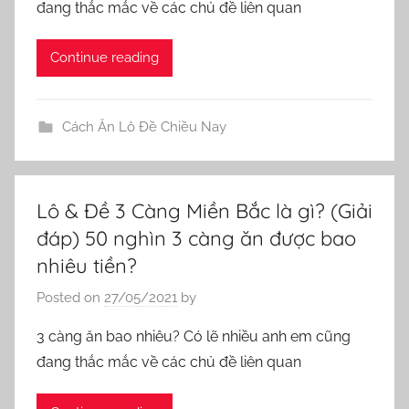
đang thắc mắc về các chủ đề liên quan
Continue reading
Cách Ăn Lô Đề Chiều Nay
Lô & Đề 3 Càng Miền Bắc là gì? (Giải
đáp) 50 nghìn 3 càng ăn được bao
nhiêu tiền?
Posted on
27/05/2021
by
3 càng ăn bao nhiêu? Có lẽ nhiều anh em cũng
đang thắc mắc về các chủ đề liên quan