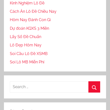
Kinh Nghiệm Lô Đề
Cách Ăn Lô Đề Chiều Nay
Hôm Nay Đánh Con Gì
Dự đoán KQXS 3 Miền
Lấy Số Đề Chuẩn
Lô Đẹp Hôm Nay
Soi Cầu Lô Đề XSMB
Soi Lô MB Miễn Phí
Search
for:
Search