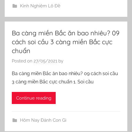
Kinh Nghiệm Lô Đề
Ba càng miền Bắc ăn bao nhiêu? 09
cách soi cầu 3 càng miền Bắc cực
chuẩn
Posted on
27/05/2021
by
Ba càng miền Bắc ăn bao nhiêu? 09 cách soi cầu
3 càng miền Bắc cực chuẩn 1. Soi cầu
Continue reading
Hôm Nay Đánh Con Gì