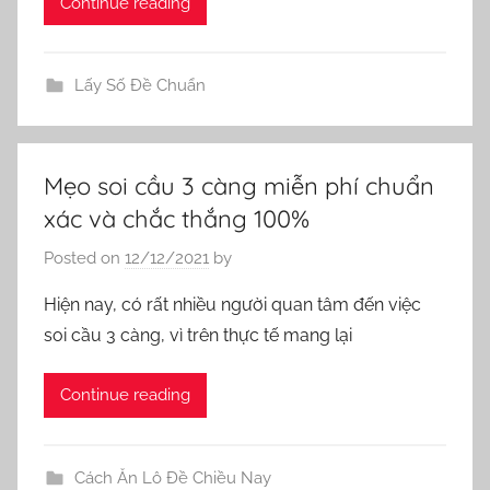
Continue reading
Lấy Số Đề Chuẩn
Mẹo soi cầu 3 càng miễn phí chuẩn
xác và chắc thắng 100%
Posted on
12/12/2021
by
Hiện nay, có rất nhiều người quan tâm đến việc
soi cầu 3 càng, vì trên thực tế mang lại
Continue reading
Cách Ăn Lô Đề Chiều Nay