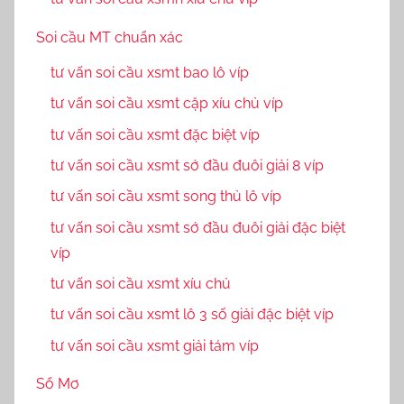
Soi cầu MT chuẩn xác
tư vấn soi cầu xsmt bao lô víp
tư vấn soi cầu xsmt cặp xíu chủ víp
tư vấn soi cầu xsmt đặc biệt víp
tư vấn soi cầu xsmt sớ đầu đuôi giải 8 víp
tư vấn soi cầu xsmt song thủ lô víp
tư vấn soi cầu xsmt sớ đầu đuôi giải đặc biệt
víp
tư vấn soi cầu xsmt xíu chủ
tư vấn soi cầu xsmt lô 3 số giải đặc biệt víp
tư vấn soi cầu xsmt giải tám víp
Sổ Mơ