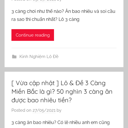
3 càng chơi như thế nào? Ăn bao nhiêu và soi cầu
ra sao thì chuẩn nhất? Lô 3 càng
Continue reading
Kinh Nghiệm Lô Đề
[ Vừa cập nhật ] Lô & Đề 3 Càng
Miền Bắc là gì? 50 nghìn 3 càng ăn
được bao nhiêu tiền?
Posted on
27/05/2021
by
3 càng ăn bao nhiêu? Có lẽ nhiều anh em cũng