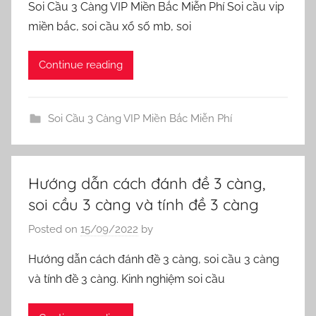
Soi Cầu 3 Càng VIP Miền Bắc Miễn Phí Soi cầu vip
miền bắc, soi cầu xổ số mb, soi
Continue reading
Soi Cầu 3 Càng VIP Miền Bắc Miễn Phí
Hướng dẫn cách đánh đề 3 càng,
soi cầu 3 càng và tính đề 3 càng
Posted on
15/09/2022
by
Hướng dẫn cách đánh đề 3 càng, soi cầu 3 càng
và tính đề 3 càng. Kinh nghiệm soi cầu