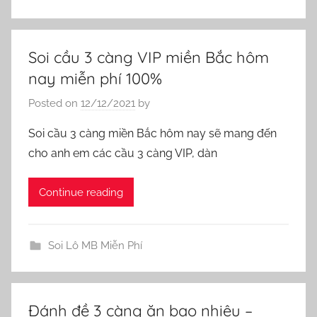
Soi cầu 3 càng VIP miền Bắc hôm
nay miễn phí 100%
Posted on
12/12/2021
by
Soi cầu 3 càng miền Bắc hôm nay sẽ mang đến
cho anh em các cầu 3 càng VIP, dàn
Continue reading
Soi Lô MB Miễn Phí
Đánh đề 3 càng ăn bao nhiêu –