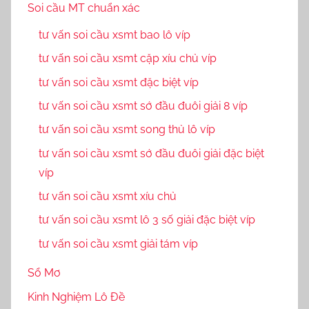
Soi cầu MT chuẩn xác
tư vấn soi cầu xsmt bao lô víp
tư vấn soi cầu xsmt cặp xíu chủ víp
tư vấn soi cầu xsmt đặc biệt víp
tư vấn soi cầu xsmt sớ đầu đuôi giải 8 víp
tư vấn soi cầu xsmt song thủ lô víp
tư vấn soi cầu xsmt sớ đầu đuôi giải đặc biệt
víp
tư vấn soi cầu xsmt xíu chủ
tư vấn soi cầu xsmt lô 3 số giải đặc biệt víp
tư vấn soi cầu xsmt giải tám víp
Sổ Mơ
Kinh Nghiệm Lô Đề