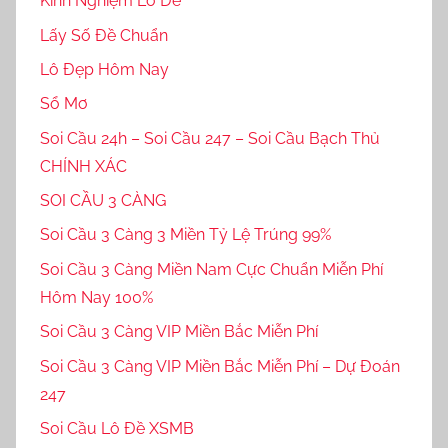
Kinh Nghiệm Lô Đề
Lấy Số Đề Chuẩn
Lô Đẹp Hôm Nay
Sổ Mơ
Soi Cầu 24h – Soi Cầu 247 – Soi Cầu Bạch Thủ
CHÍNH XÁC
SOI CẦU 3 CÀNG
Soi Cầu 3 Càng 3 Miền Tỷ Lệ Trúng 99%
Soi Cầu 3 Càng Miền Nam Cực Chuẩn Miễn Phí
Hôm Nay 100%
Soi Cầu 3 Càng VIP Miền Bắc Miễn Phí
Soi Cầu 3 Càng VIP Miền Bắc Miễn Phí – Dự Đoán
247
Soi Cầu Lô Đề XSMB