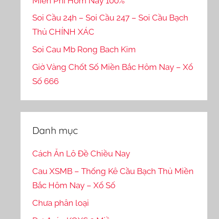
Miễn Phí Hôm Nay 100%
Soi Cầu 24h – Soi Cầu 247 – Soi Cầu Bạch
Thủ CHÍNH XÁC
Soi Cau Mb Rong Bach Kim
Giờ Vàng Chốt Số Miền Bắc Hôm Nay – Xổ
Số 666
Danh mục
Cách Ăn Lô Đề Chiều Nay
Cau XSMB – Thống Kê Cầu Bạch Thủ Miền
Bắc Hôm Nay – Xổ Số
Chưa phân loại