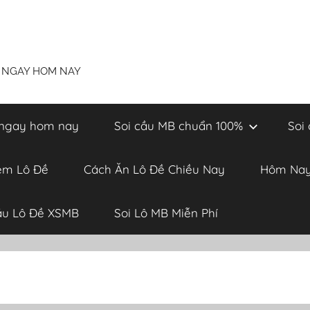
I NGAY HOM NAY
i ngay hom nay
Soi cầu MB chuẩn 100%
Soi
ệm Lô Đề
Cách Ăn Lô Đề Chiều Nay
Hôm Nay
ầu Lô Đề XSMB
Soi Lô MB Miễn Phí