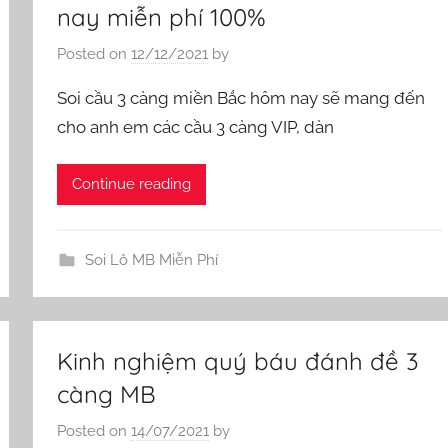
nay miễn phí 100%
Posted on
12/12/2021
by
Soi cầu 3 càng miền Bắc hôm nay sẽ mang đến
cho anh em các cầu 3 càng VIP, dàn
Continue reading
Soi Lô MB Miễn Phí
Kinh nghiệm quý báu đánh đề 3
càng MB
Posted on
14/07/2021
by