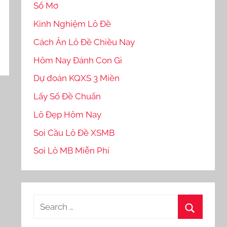
Sổ Mơ
Kinh Nghiệm Lô Đề
Cách Ăn Lô Đề Chiều Nay
Hôm Nay Đánh Con Gì
Dự đoán KQXS 3 Miền
Lấy Số Đề Chuẩn
Lô Đẹp Hôm Nay
Soi Cầu Lô Đề XSMB
Soi Lô MB Miễn Phí
Search
for:
Search