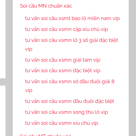
Soi cầu MN chuẩn xác
tư vấn soi cầu xsmt bao lô miền nam vip
tư vấn soi cầu xsmn cặp xíu chủ vip
tư vấn soi cầu xsmn lô 3 số giải đặc biệt
víp
tư vấn soi cầu xsmn giải tám víp
tư vấn soi cầu xsmn đặc biệt víp
tư vấn soi cầu xsmn sớ đầu đuôi giải 8
víp
tư vấn soi cầu xsmn đầu đuôi đặc biệt
tư vấn soi cầu xsmn song thủ lô víp
tư vấn soi cầu xsmn xíu chủ víp