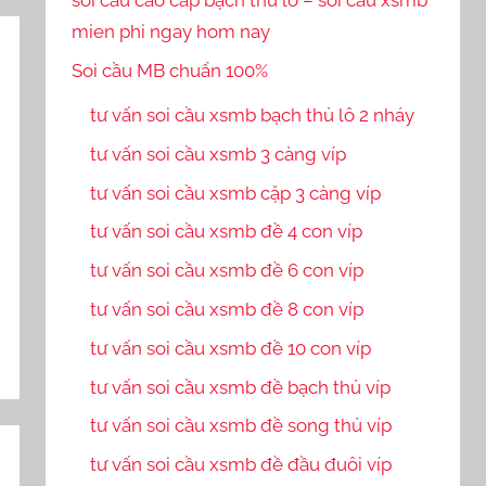
soi cầu cao cấp bạch thủ lô – soi cau xsmb
mien phi ngay hom nay
Soi cầu MB chuẩn 100%
tư vấn soi cầu xsmb bạch thủ lô 2 nháy
tư vấn soi cầu xsmb 3 càng víp
tư vấn soi cầu xsmb cặp 3 càng víp
tư vấn soi cầu xsmb đề 4 con víp
tư vấn soi cầu xsmb đề 6 con víp
tư vấn soi cầu xsmb đề 8 con víp
tư vấn soi cầu xsmb đề 10 con víp
tư vấn soi cầu xsmb đề bạch thủ víp
tư vấn soi cầu xsmb đề song thủ víp
tư vấn soi cầu xsmb đề đầu đuôi víp