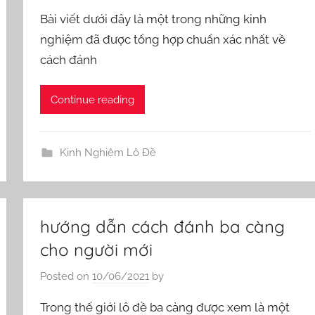
Bài viết dưới đây là một trong những kinh
nghiệm đã được tổng hợp chuẩn xác nhất về
cách đánh
Continue reading
Kinh Nghiệm Lô Đề
hướng dẫn cách đánh ba càng
cho người mới
Posted on
10/06/2021
by
Trong thế giới lô đề ba càng được xem là một