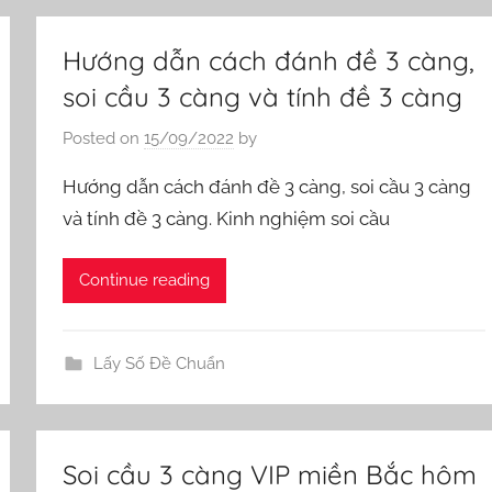
Hướng dẫn cách đánh đề 3 càng,
soi cầu 3 càng và tính đề 3 càng
Posted on
15/09/2022
by
Hướng dẫn cách đánh đề 3 càng, soi cầu 3 càng
và tính đề 3 càng. Kinh nghiệm soi cầu
Continue reading
Lấy Số Đề Chuẩn
Soi cầu 3 càng VIP miền Bắc hôm