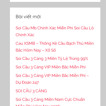
Bài viết mới
Soi Cầu Mb Chính Xác Miễn Phí Soi Cầu Lô
Chính Xác
Cau XSMB – Thống Kê Cầu Bạch Thủ Miền
Bắc Hôm Nay – Xổ Số
Soi Cầu 3 Càng 3 Miền Tỷ Lệ Trúng 99%
Soi Cầu 3 Càng VIP Miền Bắc Miễn Phí
Soi Cầu 3 Càng VIP Miền Bắc Miễn Phí –
Dự Đoán 247
SOI CẦU 3 CÀNG
Soi Cầu 3 Càng Miền Nam Cực Chuẩn