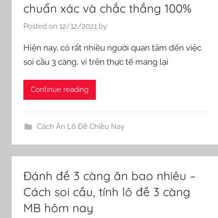
chuẩn xác và chắc thắng 100%
Posted on
12/12/2021
by
Hiện nay, có rất nhiều người quan tâm đến việc
soi cầu 3 càng, vì trên thực tế mang lại
Continue reading
Cách Ăn Lô Đề Chiều Nay
Đánh đề 3 càng ăn bao nhiêu –
Cách soi cầu, tính lô đề 3 càng
MB hôm nay