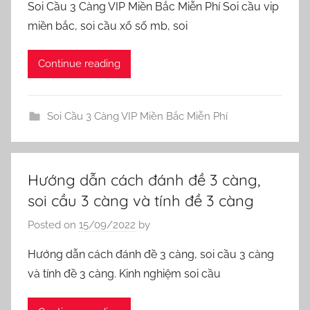
Soi Cầu 3 Càng VIP Miền Bắc Miễn Phí Soi cầu vip
miền bắc, soi cầu xổ số mb, soi
Continue reading
Soi Cầu 3 Càng VIP Miền Bắc Miễn Phí
Hướng dẫn cách đánh đề 3 càng,
soi cầu 3 càng và tính đề 3 càng
Posted on
15/09/2022
by
Hướng dẫn cách đánh đề 3 càng, soi cầu 3 càng
và tính đề 3 càng. Kinh nghiệm soi cầu