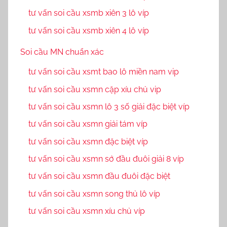
tư vấn soi cầu xsmb xiên 3 lô víp
tư vấn soi cầu xsmb xiên 4 lô víp
Soi cầu MN chuẩn xác
tư vấn soi cầu xsmt bao lô miền nam vip
tư vấn soi cầu xsmn cặp xíu chủ vip
tư vấn soi cầu xsmn lô 3 số giải đặc biệt víp
tư vấn soi cầu xsmn giải tám víp
tư vấn soi cầu xsmn đặc biệt víp
tư vấn soi cầu xsmn sớ đầu đuôi giải 8 víp
tư vấn soi cầu xsmn đầu đuôi đặc biệt
tư vấn soi cầu xsmn song thủ lô víp
tư vấn soi cầu xsmn xíu chủ víp