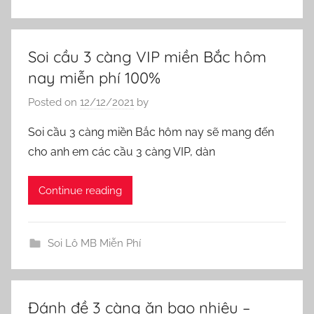
Soi cầu 3 càng VIP miền Bắc hôm
nay miễn phí 100%
Posted on
12/12/2021
by
Soi cầu 3 càng miền Bắc hôm nay sẽ mang đến
cho anh em các cầu 3 càng VIP, dàn
Continue reading
Soi Lô MB Miễn Phí
Đánh đề 3 càng ăn bao nhiêu –