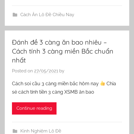
Cách Ăn Lô Đề Chiều Nay
Đánh đề 3 càng ăn bao nhiêu –
Cách tính 3 càng miền Bắc chuẩn
nhất
Posted on
27/05/2021
by
Cách soi cầu 3 càng miền bắc hôm nay
Chia
sẻ cách tính tiền 3 càng XSMB ăn bao
Continue reading
Kinh Nghiệm Lô Đề