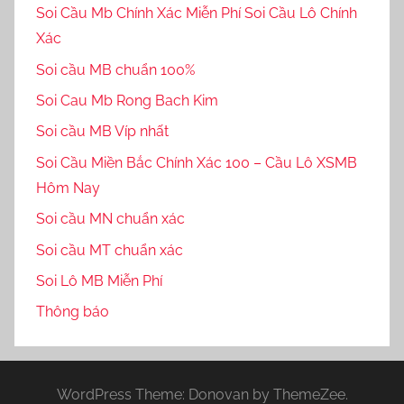
Soi Cầu Mb Chính Xác Miễn Phí Soi Cầu Lô Chính
Xác
Soi cầu MB chuẩn 100%
Soi Cau Mb Rong Bach Kim
Soi cầu MB Víp nhất
Soi Cầu Miền Bắc Chính Xác 100 – Cầu Lô XSMB
Hôm Nay
Soi cầu MN chuẩn xác
Soi cầu MT chuẩn xác
Soi Lô MB Miễn Phí
Thông báo
WordPress Theme: Donovan by ThemeZee.