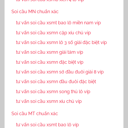
Soi cầu MN chuẩn xác
tư vấn soi cầu xsmt bao lô miền nam vip
tư vấn soi cầu xsmn cặp xíu chủ vip
tư vấn soi cầu xsmn lô 3 số giải đặc biệt víp
tư vấn soi cầu xsmn giải tám víp
tư vấn soi cầu xsmn đặc biệt víp
tư vấn soi cầu xsmn sớ đầu đuôi giải 8 víp
tư vấn soi cầu xsmn đầu đuôi đặc biệt
tư vấn soi cầu xsmn song thủ lô víp
tư vấn soi cầu xsmn xíu chủ víp
Soi cầu MT chuẩn xác
tư vấn soi cầu xsmt bao lô víp