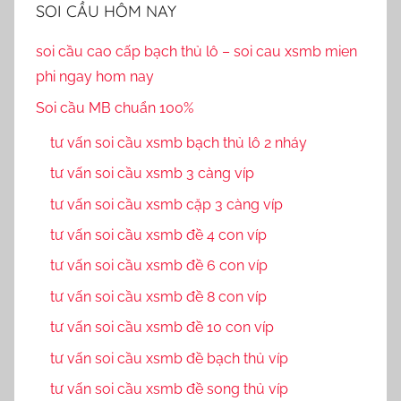
bài
SOI CẦU HÔM NAY
viết
soi cầu cao cấp bạch thủ lô – soi cau xsmb mien
phi ngay hom nay
Soi cầu MB chuẩn 100%
tư vấn soi cầu xsmb bạch thủ lô 2 nháy
tư vấn soi cầu xsmb 3 càng víp
tư vấn soi cầu xsmb cặp 3 càng víp
tư vấn soi cầu xsmb đề 4 con víp
tư vấn soi cầu xsmb đề 6 con víp
tư vấn soi cầu xsmb đề 8 con víp
tư vấn soi cầu xsmb đề 10 con víp
tư vấn soi cầu xsmb đề bạch thủ víp
tư vấn soi cầu xsmb đề song thủ víp