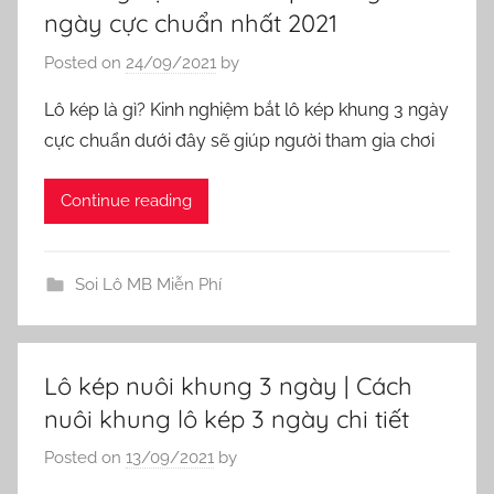
ngày cực chuẩn nhất 2021
Posted on
24/09/2021
by
Lô kép là gì? Kinh nghiệm bắt lô kép khung 3 ngày
cực chuẩn dưới đây sẽ giúp người tham gia chơi
Continue reading
Soi Lô MB Miễn Phí
Lô kép nuôi khung 3 ngày | Cách
nuôi khung lô kép 3 ngày chi tiết
Posted on
13/09/2021
by