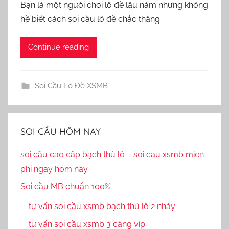
Bạn là một người chơi lô đề lâu năm nhưng không
hề biết cách soi cầu lô đề chắc thắng.
Continue reading
Soi Cầu Lô Đề XSMB
SOI CẦU HÔM NAY
soi cầu cao cấp bạch thủ lô – soi cau xsmb mien
phi ngay hom nay
Soi cầu MB chuẩn 100%
tư vấn soi cầu xsmb bạch thủ lô 2 nháy
tư vấn soi cầu xsmb 3 càng víp