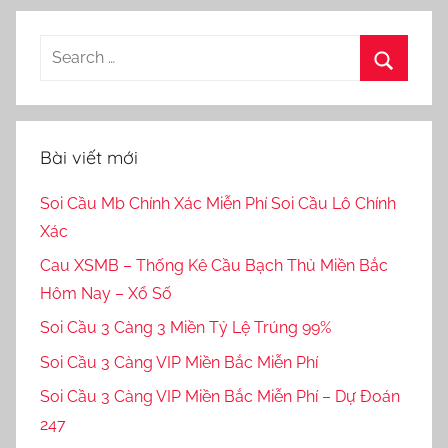
Search
for:
Search
Bài viết mới
Soi Cầu Mb Chính Xác Miễn Phí Soi Cầu Lô Chính
Xác
Cau XSMB – Thống Kê Cầu Bạch Thủ Miền Bắc
Hôm Nay – Xổ Số
Soi Cầu 3 Càng 3 Miền Tỷ Lệ Trúng 99%
Soi Cầu 3 Càng VIP Miền Bắc Miễn Phí
Soi Cầu 3 Càng VIP Miền Bắc Miễn Phí – Dự Đoán
247