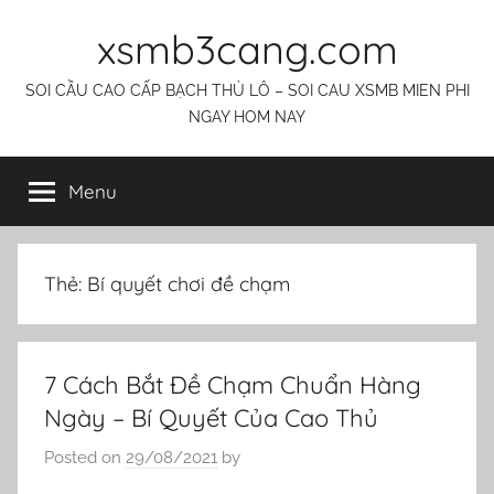
Skip
xsmb3cang.com
to
content
SOI CẦU CAO CẤP BẠCH THỦ LÔ – SOI CAU XSMB MIEN PHI
NGAY HOM NAY
Menu
Thẻ:
Bí quyết chơi đề chạm
7 Cách Bắt Đề Chạm Chuẩn Hàng
Ngày – Bí Quyết Của Cao Thủ
Posted on
29/08/2021
by