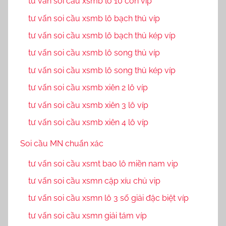
tư vấn soi cầu xsmb lô 10 con víp
tư vấn soi cầu xsmb lô bạch thủ víp
tư vấn soi cầu xsmb lô bạch thủ kép víp
tư vấn soi cầu xsmb lô song thủ víp
tư vấn soi cầu xsmb lô song thủ kép víp
tư vấn soi cầu xsmb xiên 2 lô víp
tư vấn soi cầu xsmb xiên 3 lô víp
tư vấn soi cầu xsmb xiên 4 lô víp
Soi cầu MN chuẩn xác
tư vấn soi cầu xsmt bao lô miền nam vip
tư vấn soi cầu xsmn cặp xíu chủ vip
tư vấn soi cầu xsmn lô 3 số giải đặc biệt víp
tư vấn soi cầu xsmn giải tám víp