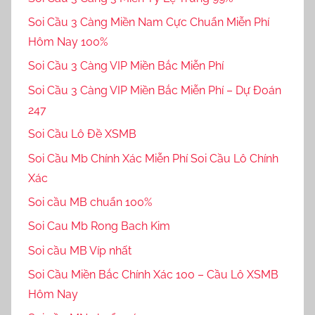
Soi Cầu 3 Càng Miền Nam Cực Chuẩn Miễn Phí
Hôm Nay 100%
Soi Cầu 3 Càng VIP Miền Bắc Miễn Phí
Soi Cầu 3 Càng VIP Miền Bắc Miễn Phí – Dự Đoán
247
Soi Cầu Lô Đề XSMB
Soi Cầu Mb Chính Xác Miễn Phí Soi Cầu Lô Chính
Xác
Soi cầu MB chuẩn 100%
Soi Cau Mb Rong Bach Kim
Soi cầu MB Víp nhất
Soi Cầu Miền Bắc Chính Xác 100 – Cầu Lô XSMB
Hôm Nay