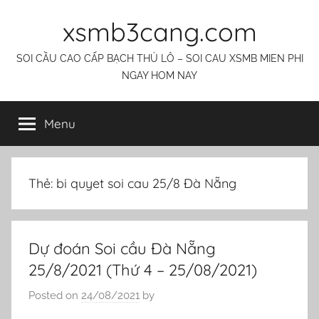
Skip
xsmb3cang.com
to
content
SOI CẦU CAO CẤP BẠCH THỦ LÔ – SOI CAU XSMB MIEN PHI
NGAY HOM NAY
Menu
Thẻ:
bi quyet soi cau 25/8 Đà Nẵng
Dự đoán Soi cầu Đà Nẵng
25/8/2021 (Thứ 4 – 25/08/2021)
Posted on
24/08/2021
by