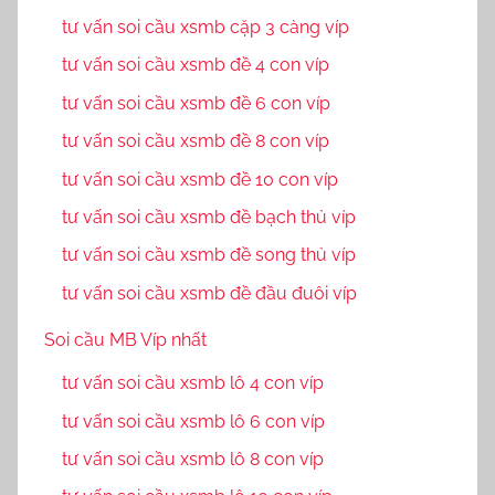
tư vấn soi cầu xsmb cặp 3 càng víp
tư vấn soi cầu xsmb đề 4 con víp
tư vấn soi cầu xsmb đề 6 con víp
tư vấn soi cầu xsmb đề 8 con víp
tư vấn soi cầu xsmb đề 10 con víp
tư vấn soi cầu xsmb đề bạch thủ víp
tư vấn soi cầu xsmb đề song thủ víp
tư vấn soi cầu xsmb đề đầu đuôi víp
Soi cầu MB Víp nhất
tư vấn soi cầu xsmb lô 4 con víp
tư vấn soi cầu xsmb lô 6 con víp
tư vấn soi cầu xsmb lô 8 con víp