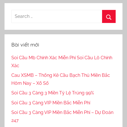
Search
for:
Search
Bài viết mới
Soi Cầu Mb Chính Xác Miễn Phí Soi Cầu Lô Chính
Xác
Cau XSMB – Thống Kê Cầu Bạch Thủ Miền Bắc
Hôm Nay – Xổ Số
Soi Cầu 3 Càng 3 Miền Tỷ Lệ Trúng 99%
Soi Cầu 3 Càng VIP Miền Bắc Miễn Phí
Soi Cầu 3 Càng VIP Miền Bắc Miễn Phí – Dự Đoán
247