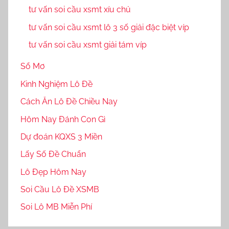
tư vấn soi cầu xsmt xíu chủ
tư vấn soi cầu xsmt lô 3 số giải đặc biệt víp
tư vấn soi cầu xsmt giải tám víp
Sổ Mơ
Kinh Nghiệm Lô Đề
Cách Ăn Lô Đề Chiều Nay
Hôm Nay Đánh Con Gì
Dự đoán KQXS 3 Miền
Lấy Số Đề Chuẩn
Lô Đẹp Hôm Nay
Soi Cầu Lô Đề XSMB
Soi Lô MB Miễn Phí