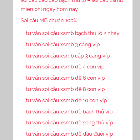
soi cầu cao cấp bạch thủ lô – soi cau xsmb
mien phi ngay hom nay
Soi cầu MB chuẩn 100%
tư vấn soi cầu xsmb bạch thủ lô 2 nháy
tư vấn soi cầu xsmb 3 càng víp
tư vấn soi cầu xsmb cặp 3 càng víp
tư vấn soi cầu xsmb đề 4 con víp
tư vấn soi cầu xsmb đề 6 con víp
tư vấn soi cầu xsmb đề 8 con víp
tư vấn soi cầu xsmb đề 10 con víp
tư vấn soi cầu xsmb đề bạch thủ víp
tư vấn soi cầu xsmb đề song thủ víp
tư vấn soi cầu xsmb đề đầu đuôi víp