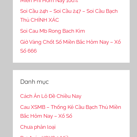
Miễn Phí Hôm Nay 100%
Soi Cầu 24h – Soi Cầu 247 – Soi Cầu Bạch
Thủ CHÍNH XÁC
Soi Cau Mb Rong Bach Kim
Giờ Vàng Chốt Số Miền Bắc Hôm Nay – Xổ
Số 666
Danh mục
Cách Ăn Lô Đề Chiều Nay
Cau XSMB – Thống Kê Cầu Bạch Thủ Miền
Bắc Hôm Nay – Xổ Số
Chưa phân loại