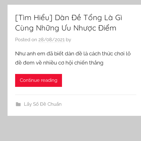
[Tìm Hiểu] Dàn Đề Tổng Là Gì
Cùng Những Ưu Nhược Điểm
Posted on
28/08/2021
by
Như anh em đã biết dàn đề là cách thức chơi lô
đề đem về nhiều cơ hội chiến thắng
Continue reading
Lấy Số Đề Chuẩn