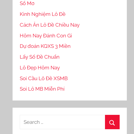
Sổ Mơ
Kinh Nghiệm Lô Đề
Cách Ăn Lô Đề Chiều Nay
Hôm Nay Đánh Con Gì
Dự đoán KQXS 3 Miền
Lấy Số Đề Chuẩn
Lô Đẹp Hôm Nay
Soi Cầu Lô Đề XSMB
Soi Lô MB Miễn Phí
Search
for:
Search