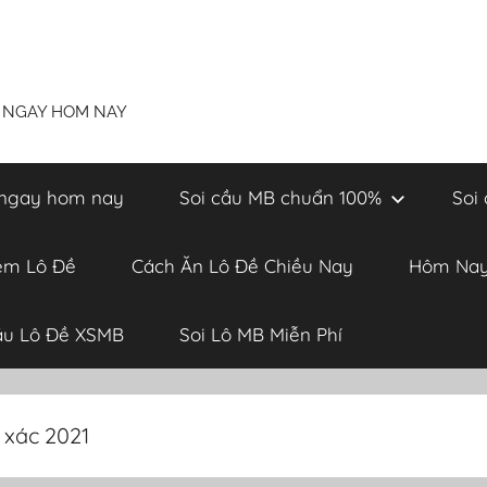
I NGAY HOM NAY
i ngay hom nay
Soi cầu MB chuẩn 100%
Soi
ệm Lô Đề
Cách Ăn Lô Đề Chiều Nay
Hôm Nay
ầu Lô Đề XSMB
Soi Lô MB Miễn Phí
 xác 2021