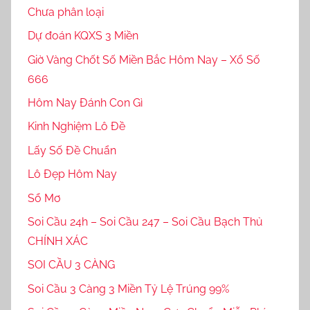
Chưa phân loại
Dự đoán KQXS 3 Miền
Giờ Vàng Chốt Số Miền Bắc Hôm Nay – Xổ Số
666
Hôm Nay Đánh Con Gì
Kinh Nghiệm Lô Đề
Lấy Số Đề Chuẩn
Lô Đẹp Hôm Nay
Sổ Mơ
Soi Cầu 24h – Soi Cầu 247 – Soi Cầu Bạch Thủ
CHÍNH XÁC
SOI CẦU 3 CÀNG
Soi Cầu 3 Càng 3 Miền Tỷ Lệ Trúng 99%