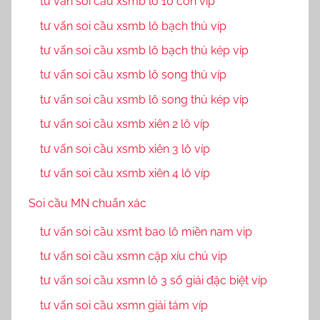
tư vấn soi cầu xsmb lô 10 con víp
tư vấn soi cầu xsmb lô bạch thủ víp
tư vấn soi cầu xsmb lô bạch thủ kép víp
tư vấn soi cầu xsmb lô song thủ víp
tư vấn soi cầu xsmb lô song thủ kép víp
tư vấn soi cầu xsmb xiên 2 lô víp
tư vấn soi cầu xsmb xiên 3 lô víp
tư vấn soi cầu xsmb xiên 4 lô víp
Soi cầu MN chuẩn xác
tư vấn soi cầu xsmt bao lô miền nam vip
tư vấn soi cầu xsmn cặp xíu chủ vip
tư vấn soi cầu xsmn lô 3 số giải đặc biệt víp
tư vấn soi cầu xsmn giải tám víp