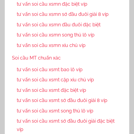
tư vấn soi cầu xsmn đặc biệt víp
tư vấn soi cầu xsmn sớ đầu đuôi giải 8 víp
tư vấn soi cầu xsmn đầu đuôi đặc biệt
tư vấn soi cầu xsmn song thủ lô víp
tư vấn soi cầu xsmn xíu chủ víp
Soi cầu MT chuẩn xác
tư vấn soi cầu xsmt bao lô víp
tư vấn soi cầu xsmt cặp xíu chủ víp
tư vấn soi cầu xsmt đặc biệt víp
tư vấn soi cầu xsmt sớ đầu đuôi giải 8 víp
tư vấn soi cầu xsmt song thủ lô víp
tư vấn soi cầu xsmt sớ đầu đuôi giải đặc biệt
víp