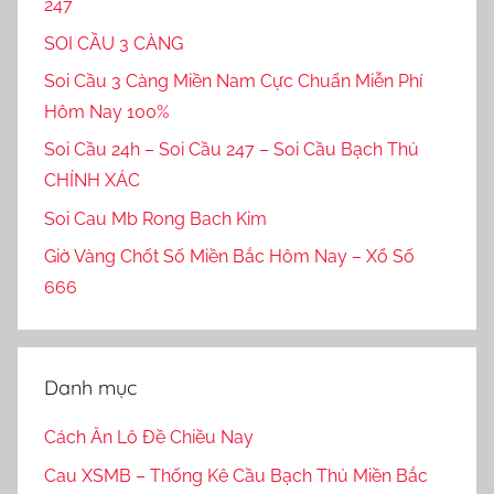
247
SOI CẦU 3 CÀNG
Soi Cầu 3 Càng Miền Nam Cực Chuẩn Miễn Phí
Hôm Nay 100%
Soi Cầu 24h – Soi Cầu 247 – Soi Cầu Bạch Thủ
CHÍNH XÁC
Soi Cau Mb Rong Bach Kim
Giờ Vàng Chốt Số Miền Bắc Hôm Nay – Xổ Số
666
Danh mục
Cách Ăn Lô Đề Chiều Nay
Cau XSMB – Thống Kê Cầu Bạch Thủ Miền Bắc