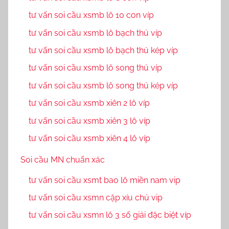
tư vấn soi cầu xsmb lô 10 con víp
tư vấn soi cầu xsmb lô bạch thủ víp
tư vấn soi cầu xsmb lô bạch thủ kép víp
tư vấn soi cầu xsmb lô song thủ víp
tư vấn soi cầu xsmb lô song thủ kép víp
tư vấn soi cầu xsmb xiên 2 lô víp
tư vấn soi cầu xsmb xiên 3 lô víp
tư vấn soi cầu xsmb xiên 4 lô víp
Soi cầu MN chuẩn xác
tư vấn soi cầu xsmt bao lô miền nam vip
tư vấn soi cầu xsmn cặp xíu chủ vip
tư vấn soi cầu xsmn lô 3 số giải đặc biệt víp