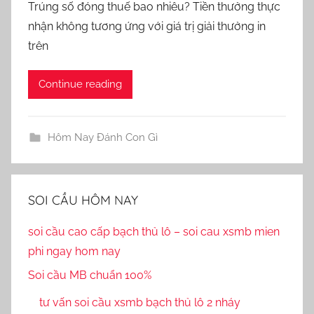
Trúng số đóng thuế bao nhiêu? Tiền thưởng thực
nhận không tương ứng với giá trị giải thưởng in
trên
Continue reading
Hôm Nay Đánh Con Gì
SOI CẦU HÔM NAY
soi cầu cao cấp bạch thủ lô – soi cau xsmb mien
phi ngay hom nay
Soi cầu MB chuẩn 100%
tư vấn soi cầu xsmb bạch thủ lô 2 nháy