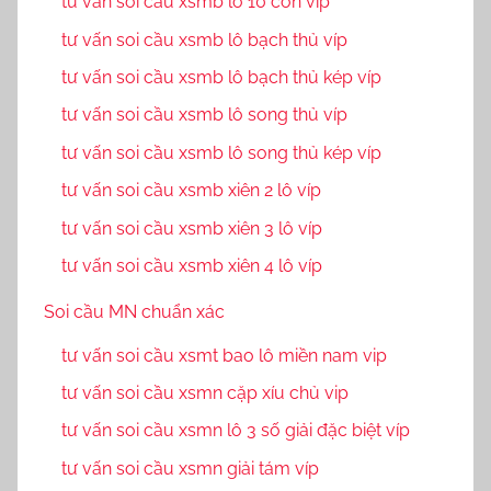
tư vấn soi cầu xsmb lô 10 con víp
tư vấn soi cầu xsmb lô bạch thủ víp
tư vấn soi cầu xsmb lô bạch thủ kép víp
tư vấn soi cầu xsmb lô song thủ víp
tư vấn soi cầu xsmb lô song thủ kép víp
tư vấn soi cầu xsmb xiên 2 lô víp
tư vấn soi cầu xsmb xiên 3 lô víp
tư vấn soi cầu xsmb xiên 4 lô víp
Soi cầu MN chuẩn xác
tư vấn soi cầu xsmt bao lô miền nam vip
tư vấn soi cầu xsmn cặp xíu chủ vip
tư vấn soi cầu xsmn lô 3 số giải đặc biệt víp
tư vấn soi cầu xsmn giải tám víp