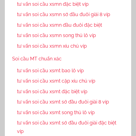
tư vấn soi cầu xsmn đặc biệt víp
tư vấn soi cầu xsmn sớ đầu đuôi giải 8 víp
tư vấn soi cầu xsmn đầu đuôi đặc biệt
tư vấn soi cầu xsmn song thủ lô víp
tư vấn soi cầu xsmn xíu chủ víp
Soi cầu MT chuẩn xác
tư vấn soi cầu xsmt bao lô víp
tư vấn soi cầu xsmt cặp xíu chủ víp
tư vấn soi cầu xsmt đặc biệt víp
tư vấn soi cầu xsmt sớ đầu đuôi giải 8 víp
tư vấn soi cầu xsmt song thủ lô víp
tư vấn soi cầu xsmt sớ đầu đuôi giải đặc biệt
víp