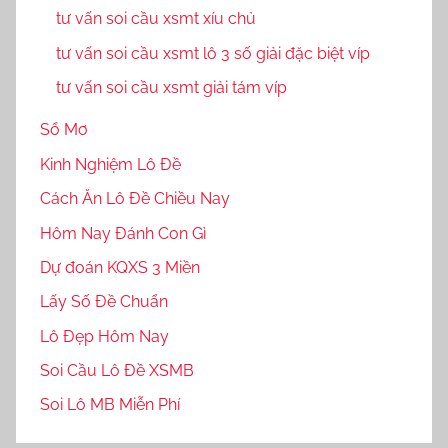
tư vấn soi cầu xsmt xíu chủ
tư vấn soi cầu xsmt lô 3 số giải đặc biệt víp
tư vấn soi cầu xsmt giải tám víp
Sổ Mơ
Kinh Nghiệm Lô Đề
Cách Ăn Lô Đề Chiều Nay
Hôm Nay Đánh Con Gì
Dự đoán KQXS 3 Miền
Lấy Số Đề Chuẩn
Lô Đẹp Hôm Nay
Soi Cầu Lô Đề XSMB
Soi Lô MB Miễn Phí