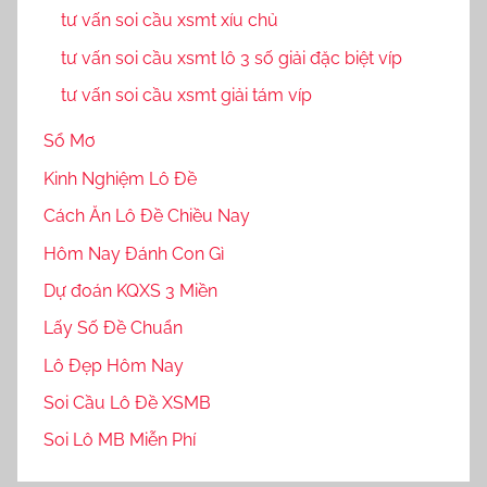
tư vấn soi cầu xsmt xíu chủ
tư vấn soi cầu xsmt lô 3 số giải đặc biệt víp
tư vấn soi cầu xsmt giải tám víp
Sổ Mơ
Kinh Nghiệm Lô Đề
Cách Ăn Lô Đề Chiều Nay
Hôm Nay Đánh Con Gì
Dự đoán KQXS 3 Miền
Lấy Số Đề Chuẩn
Lô Đẹp Hôm Nay
Soi Cầu Lô Đề XSMB
Soi Lô MB Miễn Phí