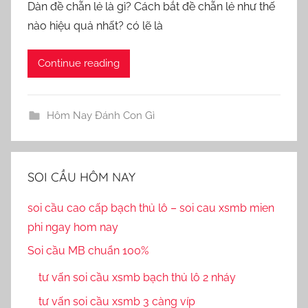
Dàn đề chẵn lẻ là gì? Cách bắt đề chẵn lẻ như thế
nào hiệu quả nhất? có lẽ là
Continue reading
Hôm Nay Đánh Con Gì
SOI CẦU HÔM NAY
soi cầu cao cấp bạch thủ lô – soi cau xsmb mien
phi ngay hom nay
Soi cầu MB chuẩn 100%
tư vấn soi cầu xsmb bạch thủ lô 2 nháy
tư vấn soi cầu xsmb 3 càng víp