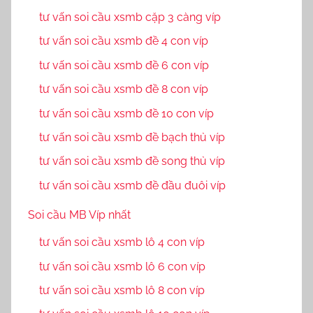
tư vấn soi cầu xsmb cặp 3 càng víp
tư vấn soi cầu xsmb đề 4 con víp
tư vấn soi cầu xsmb đề 6 con víp
tư vấn soi cầu xsmb đề 8 con víp
tư vấn soi cầu xsmb đề 10 con víp
tư vấn soi cầu xsmb đề bạch thủ víp
tư vấn soi cầu xsmb đề song thủ víp
tư vấn soi cầu xsmb đề đầu đuôi víp
Soi cầu MB Víp nhất
tư vấn soi cầu xsmb lô 4 con víp
tư vấn soi cầu xsmb lô 6 con víp
tư vấn soi cầu xsmb lô 8 con víp