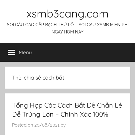
Skip
xsmb3cang.com
to
content
SOI CẦU CAO CẤP BẠCH THỦ LÔ – SOI CAU XSMB MIEN PHI
NGAY HOM NAY
Menu
Thẻ:
chia sẻ cách bắt
Tổng Hợp Các Cách Bắt Đề Chẵn Lẻ
Dễ Trúng Lớn – Chính Xác 100%
Posted on
20/08/2021
by