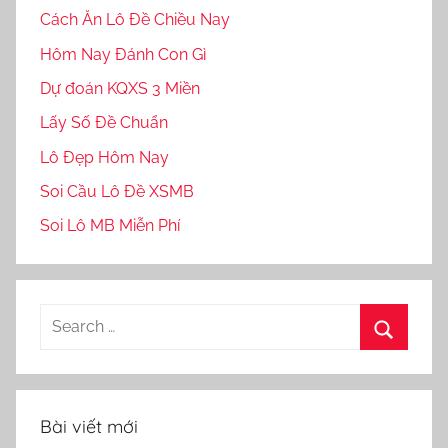
Cách Ăn Lô Đề Chiều Nay
Hôm Nay Đánh Con Gì
Dự đoán KQXS 3 Miền
Lấy Số Đề Chuẩn
Lô Đẹp Hôm Nay
Soi Cầu Lô Đề XSMB
Soi Lô MB Miễn Phí
Search
for:
Search
Bài viết mới