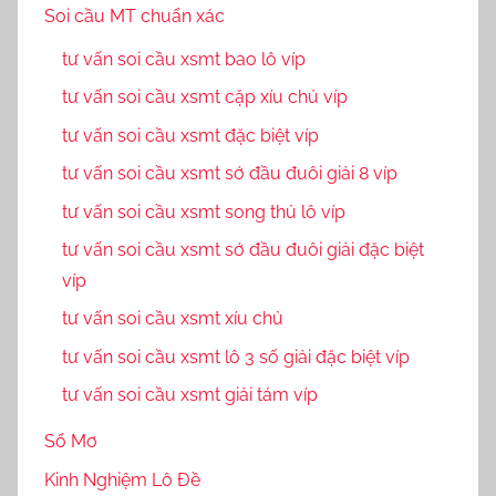
Soi cầu MT chuẩn xác
tư vấn soi cầu xsmt bao lô víp
tư vấn soi cầu xsmt cặp xíu chủ víp
tư vấn soi cầu xsmt đặc biệt víp
tư vấn soi cầu xsmt sớ đầu đuôi giải 8 víp
tư vấn soi cầu xsmt song thủ lô víp
tư vấn soi cầu xsmt sớ đầu đuôi giải đặc biệt
víp
tư vấn soi cầu xsmt xíu chủ
tư vấn soi cầu xsmt lô 3 số giải đặc biệt víp
tư vấn soi cầu xsmt giải tám víp
Sổ Mơ
Kinh Nghiệm Lô Đề