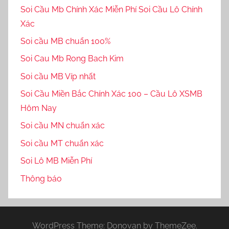
Soi Cầu Mb Chính Xác Miễn Phí Soi Cầu Lô Chính
Xác
Soi cầu MB chuẩn 100%
Soi Cau Mb Rong Bach Kim
Soi cầu MB Víp nhất
Soi Cầu Miền Bắc Chính Xác 100 – Cầu Lô XSMB
Hôm Nay
Soi cầu MN chuẩn xác
Soi cầu MT chuẩn xác
Soi Lô MB Miễn Phí
Thông báo
WordPress Theme: Donovan by ThemeZee.