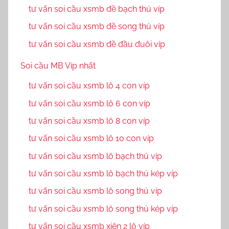
tư vấn soi cầu xsmb đề bạch thủ víp
tư vấn soi cầu xsmb đề song thủ víp
tư vấn soi cầu xsmb đề đầu đuôi víp
Soi cầu MB Víp nhất
tư vấn soi cầu xsmb lô 4 con víp
tư vấn soi cầu xsmb lô 6 con víp
tư vấn soi cầu xsmb lô 8 con víp
tư vấn soi cầu xsmb lô 10 con víp
tư vấn soi cầu xsmb lô bạch thủ víp
tư vấn soi cầu xsmb lô bạch thủ kép víp
tư vấn soi cầu xsmb lô song thủ víp
tư vấn soi cầu xsmb lô song thủ kép víp
tư vấn soi cầu xsmb xiên 2 lô víp