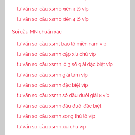
tư vấn soi cầu xsmb xiên 3 lô víp
tư vấn soi cầu xsmb xiên 4 lô víp
Soi cầu MN chuẩn xác
tư vấn soi cầu xsmt bao lô miền nam vip
tư vấn soi cầu xsmn cặp xíu chủ vip
tư vấn soi cầu xsmn lô 3 số giải đặc biệt víp
tư vấn soi cầu xsmn giải tám víp
tư vấn soi cầu xsmn đặc biệt víp
tư vấn soi cầu xsmn sớ đầu đuôi giải 8 víp
tư vấn soi cầu xsmn đầu đuôi đặc biệt
tư vấn soi cầu xsmn song thủ lô víp
tư vấn soi cầu xsmn xíu chủ víp