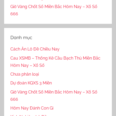
Giờ Vàng Chốt Số Miền Bắc Hôm Nay – Xổ Số
666
Danh mục
Cách Ăn Lô Đề Chiều Nay
Cau XSMB – Thống Kê Cầu Bạch Thủ Miền Bắc
Hôm Nay – Xổ Số
Chưa phân loại
Dự đoán KQXS 3 Miền
Giờ Vàng Chốt Số Miền Bắc Hôm Nay – Xổ Số
666
Hôm Nay Đánh Con Gì