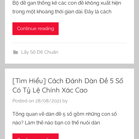
Bộ đề gan thống kê các con đề không xuất hiện
trong một khoảng thời gian dài. Đây là cách
Continue reading
Lấy Số Đề Chuẩn
[Tìm Hiểu] Cách Đánh Dàn Đề 5 Số
Có Tỷ Lệ Chính Xác Cao
Posted on
28/08/2021
by
Tổng quan về dàn đề 5 số gồm những con số
nào? Làm thế nào bạn có thể nuôi dàn