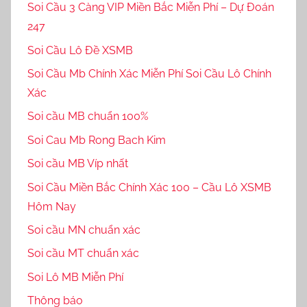
Soi Cầu 3 Càng VIP Miền Bắc Miễn Phí – Dự Đoán
247
Soi Cầu Lô Đề XSMB
Soi Cầu Mb Chính Xác Miễn Phí Soi Cầu Lô Chính
Xác
Soi cầu MB chuẩn 100%
Soi Cau Mb Rong Bach Kim
Soi cầu MB Víp nhất
Soi Cầu Miền Bắc Chính Xác 100 – Cầu Lô XSMB
Hôm Nay
Soi cầu MN chuẩn xác
Soi cầu MT chuẩn xác
Soi Lô MB Miễn Phí
Thông báo