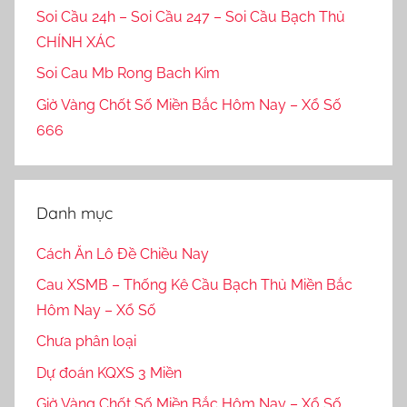
Soi Cầu 24h – Soi Cầu 247 – Soi Cầu Bạch Thủ
CHÍNH XÁC
Soi Cau Mb Rong Bach Kim
Giờ Vàng Chốt Số Miền Bắc Hôm Nay – Xổ Số
666
Danh mục
Cách Ăn Lô Đề Chiều Nay
Cau XSMB – Thống Kê Cầu Bạch Thủ Miền Bắc
Hôm Nay – Xổ Số
Chưa phân loại
Dự đoán KQXS 3 Miền
Giờ Vàng Chốt Số Miền Bắc Hôm Nay – Xổ Số