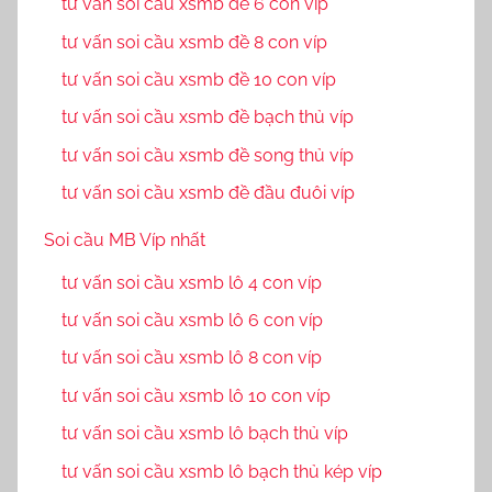
tư vấn soi cầu xsmb đề 6 con víp
tư vấn soi cầu xsmb đề 8 con víp
tư vấn soi cầu xsmb đề 10 con víp
tư vấn soi cầu xsmb đề bạch thủ víp
tư vấn soi cầu xsmb đề song thủ víp
tư vấn soi cầu xsmb đề đầu đuôi víp
Soi cầu MB Víp nhất
tư vấn soi cầu xsmb lô 4 con víp
tư vấn soi cầu xsmb lô 6 con víp
tư vấn soi cầu xsmb lô 8 con víp
tư vấn soi cầu xsmb lô 10 con víp
tư vấn soi cầu xsmb lô bạch thủ víp
tư vấn soi cầu xsmb lô bạch thủ kép víp