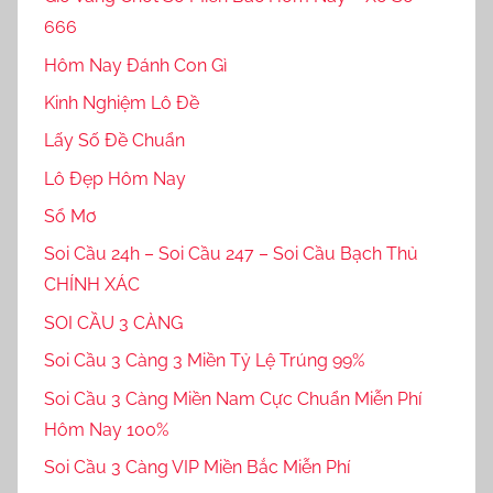
666
Hôm Nay Đánh Con Gì
Kinh Nghiệm Lô Đề
Lấy Số Đề Chuẩn
Lô Đẹp Hôm Nay
Sổ Mơ
Soi Cầu 24h – Soi Cầu 247 – Soi Cầu Bạch Thủ
CHÍNH XÁC
SOI CẦU 3 CÀNG
Soi Cầu 3 Càng 3 Miền Tỷ Lệ Trúng 99%
Soi Cầu 3 Càng Miền Nam Cực Chuẩn Miễn Phí
Hôm Nay 100%
Soi Cầu 3 Càng VIP Miền Bắc Miễn Phí