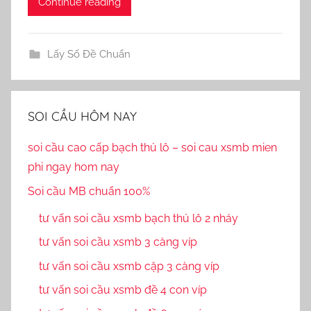
Continue reading
Lấy Số Đề Chuẩn
SOI CẦU HÔM NAY
soi cầu cao cấp bạch thủ lô – soi cau xsmb mien
phi ngay hom nay
Soi cầu MB chuẩn 100%
tư vấn soi cầu xsmb bạch thủ lô 2 nháy
tư vấn soi cầu xsmb 3 càng víp
tư vấn soi cầu xsmb cặp 3 càng víp
tư vấn soi cầu xsmb đề 4 con víp