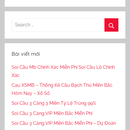
Search
for:
Search
Bài viết mới
Soi Cầu Mb Chính Xác Miễn Phí Soi Cầu Lô Chính
Xác
Cau XSMB – Thống Kê Cầu Bạch Thủ Miền Bắc
Hôm Nay – Xổ Số
Soi Cầu 3 Càng 3 Miền Tỷ Lệ Trúng 99%
Soi Cầu 3 Càng VIP Miền Bắc Miễn Phí
Soi Cầu 3 Càng VIP Miền Bắc Miễn Phí – Dự Đoán