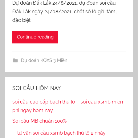
Dự đoán Đắk Lắk 24/8/2021, dự đoán soi cầu
Đắk Lắk ngày 24/08/2021, chốt số lô giải tám,
đặc biệt
Continue reading
Dự đoán KQXS 3 Miền
SOI CẦU HÔM NAY
soi cầu cao cấp bạch thủ lô – soi cau xsmb mien
phi ngay hom nay
Soi cầu MB chuẩn 100%
tư vấn soi cầu xsmb bạch thủ lô 2 nháy