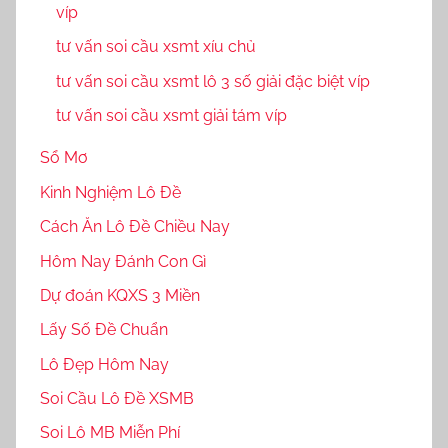
víp
tư vấn soi cầu xsmt xíu chủ
tư vấn soi cầu xsmt lô 3 số giải đặc biệt víp
tư vấn soi cầu xsmt giải tám víp
Sổ Mơ
Kinh Nghiệm Lô Đề
Cách Ăn Lô Đề Chiều Nay
Hôm Nay Đánh Con Gì
Dự đoán KQXS 3 Miền
Lấy Số Đề Chuẩn
Lô Đẹp Hôm Nay
Soi Cầu Lô Đề XSMB
Soi Lô MB Miễn Phí