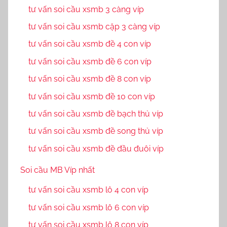
tư vấn soi cầu xsmb 3 càng víp
tư vấn soi cầu xsmb cặp 3 càng víp
tư vấn soi cầu xsmb đề 4 con víp
tư vấn soi cầu xsmb đề 6 con víp
tư vấn soi cầu xsmb đề 8 con víp
tư vấn soi cầu xsmb đề 10 con víp
tư vấn soi cầu xsmb đề bạch thủ víp
tư vấn soi cầu xsmb đề song thủ víp
tư vấn soi cầu xsmb đề đầu đuôi víp
Soi cầu MB Víp nhất
tư vấn soi cầu xsmb lô 4 con víp
tư vấn soi cầu xsmb lô 6 con víp
tư vấn soi cầu xsmb lô 8 con víp