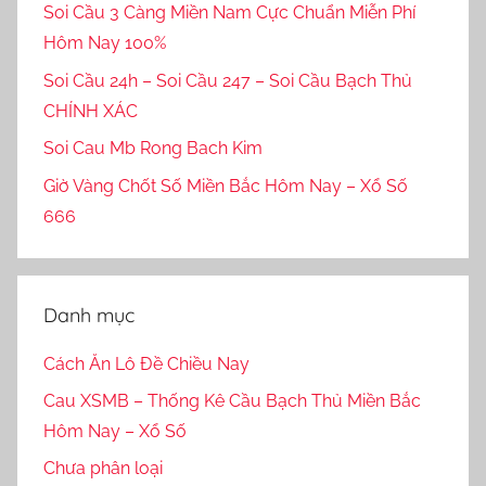
Soi Cầu 3 Càng Miền Nam Cực Chuẩn Miễn Phí
Hôm Nay 100%
Soi Cầu 24h – Soi Cầu 247 – Soi Cầu Bạch Thủ
CHÍNH XÁC
Soi Cau Mb Rong Bach Kim
Giờ Vàng Chốt Số Miền Bắc Hôm Nay – Xổ Số
666
Danh mục
Cách Ăn Lô Đề Chiều Nay
Cau XSMB – Thống Kê Cầu Bạch Thủ Miền Bắc
Hôm Nay – Xổ Số
Chưa phân loại