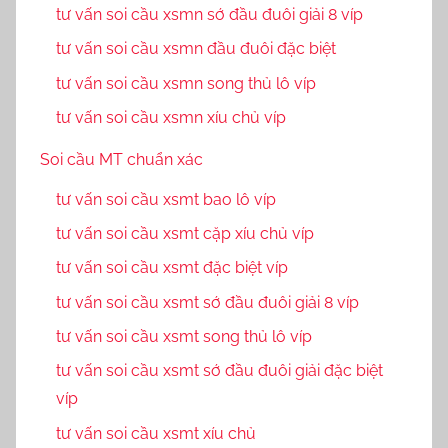
tư vấn soi cầu xsmn sớ đầu đuôi giải 8 víp
tư vấn soi cầu xsmn đầu đuôi đặc biệt
tư vấn soi cầu xsmn song thủ lô víp
tư vấn soi cầu xsmn xíu chủ víp
Soi cầu MT chuẩn xác
tư vấn soi cầu xsmt bao lô víp
tư vấn soi cầu xsmt cặp xíu chủ víp
tư vấn soi cầu xsmt đặc biệt víp
tư vấn soi cầu xsmt sớ đầu đuôi giải 8 víp
tư vấn soi cầu xsmt song thủ lô víp
tư vấn soi cầu xsmt sớ đầu đuôi giải đặc biệt
víp
tư vấn soi cầu xsmt xíu chủ