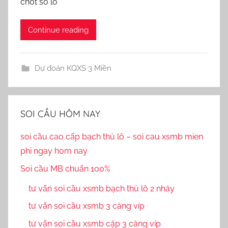
chốt số lô
Continue reading
Dự đoán KQXS 3 Miền
SOI CẦU HÔM NAY
soi cầu cao cấp bạch thủ lô – soi cau xsmb mien
phi ngay hom nay
Soi cầu MB chuẩn 100%
tư vấn soi cầu xsmb bạch thủ lô 2 nháy
tư vấn soi cầu xsmb 3 càng víp
tư vấn soi cầu xsmb cặp 3 càng víp