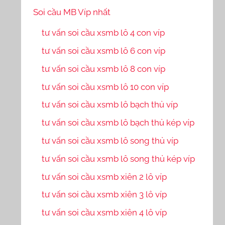
Soi cầu MB Víp nhất
tư vấn soi cầu xsmb lô 4 con víp
tư vấn soi cầu xsmb lô 6 con víp
tư vấn soi cầu xsmb lô 8 con víp
tư vấn soi cầu xsmb lô 10 con víp
tư vấn soi cầu xsmb lô bạch thủ víp
tư vấn soi cầu xsmb lô bạch thủ kép víp
tư vấn soi cầu xsmb lô song thủ víp
tư vấn soi cầu xsmb lô song thủ kép víp
tư vấn soi cầu xsmb xiên 2 lô víp
tư vấn soi cầu xsmb xiên 3 lô víp
tư vấn soi cầu xsmb xiên 4 lô víp