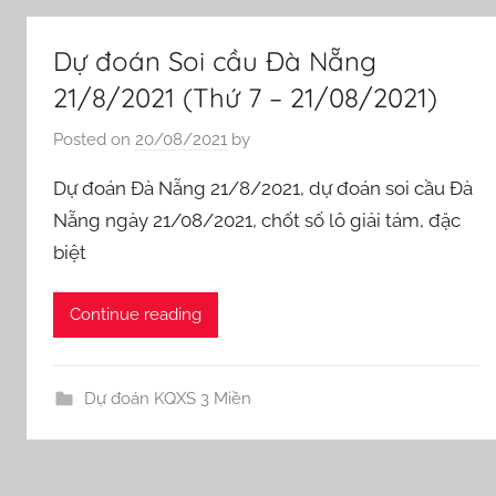
Dự đoán Soi cầu Đà Nẵng
21/8/2021 (Thứ 7 – 21/08/2021)
Posted on
20/08/2021
by
Dự đoán Đà Nẵng 21/8/2021, dự đoán soi cầu Đà
Nẵng ngày 21/08/2021, chốt số lô giải tám, đặc
biệt
Continue reading
Dự đoán KQXS 3 Miền