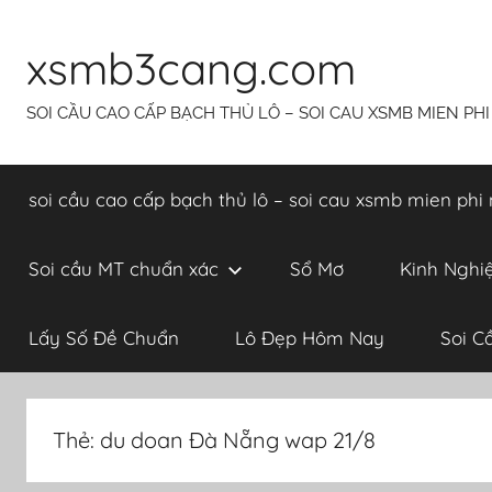
Skip
to
xsmb3cang.com
content
SOI CẦU CAO CẤP BẠCH THỦ LÔ – SOI CAU XSMB MIEN PH
soi cầu cao cấp bạch thủ lô – soi cau xsmb mien ph
Soi cầu MT chuẩn xác
Sổ Mơ
Kinh Nghi
Lấy Số Đề Chuẩn
Lô Đẹp Hôm Nay
Soi C
Thẻ:
du doan Đà Nẵng wap 21/8