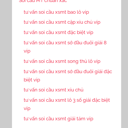
Soi cầu MT chuẩn xác
tư vấn soi cầu xsmt bao lô víp
tư vấn soi cầu xsmt cặp xíu chủ víp
tư vấn soi cầu xsmt đặc biệt víp
tư vấn soi cầu xsmt sớ đầu đuôi giải 8
víp
tư vấn soi cầu xsmt song thủ lô víp
tư vấn soi cầu xsmt sớ đầu đuôi giải đặc
biệt víp
tư vấn soi cầu xsmt xíu chủ
tư vấn soi cầu xsmt lô 3 số giải đặc biệt
víp
tư vấn soi cầu xsmt giải tám víp