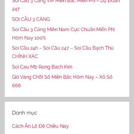
Soi Cầu 3 Càng VIP Miền Bắc Miễn Phí – Dự Đoán
247
SOI CẦU 3 CÀNG
Soi Cầu 3 Càng Miền Nam Cực Chuẩn Miễn Phí
Hôm Nay 100%
Soi Cầu 24h – Soi Cầu 247 – Soi Cầu Bạch Thủ
CHÍNH XÁC
Soi Cau Mb Rong Bach Kim
Giờ Vàng Chốt Số Miền Bắc Hôm Nay – Xổ Số
666
Danh mục
Cách Ăn Lô Đề Chiều Nay