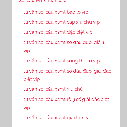
Soi cầu MT chuẩn xác
tư vấn soi cầu xsmt bao lô víp
tư vấn soi cầu xsmt cặp xíu chủ víp
tư vấn soi cầu xsmt đặc biệt víp
tư vấn soi cầu xsmt sớ đầu đuôi giải 8
víp
tư vấn soi cầu xsmt song thủ lô víp
tư vấn soi cầu xsmt sớ đầu đuôi giải đặc
biệt víp
tư vấn soi cầu xsmt xíu chủ
tư vấn soi cầu xsmt lô 3 số giải đặc biệt
víp
tư vấn soi cầu xsmt giải tám víp