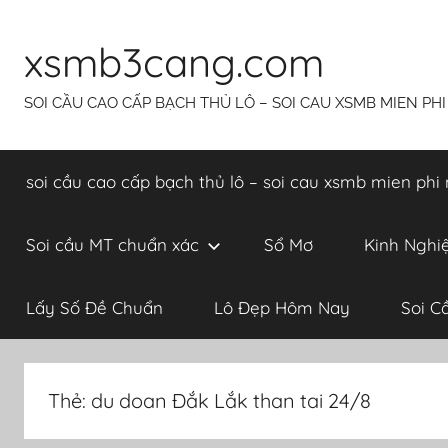
Skip
to
xsmb3cang.com
content
SOI CẦU CAO CẤP BẠCH THỦ LÔ – SOI CAU XSMB MIEN PH
soi cầu cao cấp bạch thủ lô – soi cau xsmb mien ph
Soi cầu MT chuẩn xác
Sổ Mơ
Kinh Nghi
Lấy Số Đề Chuẩn
Lô Đẹp Hôm Nay
Soi C
Thẻ:
du doan Đắk Lắk than tai 24/8