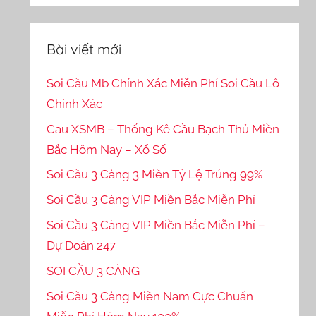
Bài viết mới
Soi Cầu Mb Chính Xác Miễn Phí Soi Cầu Lô
Chính Xác
Cau XSMB – Thống Kê Cầu Bạch Thủ Miền
Bắc Hôm Nay – Xổ Số
Soi Cầu 3 Càng 3 Miền Tỷ Lệ Trúng 99%
Soi Cầu 3 Càng VIP Miền Bắc Miễn Phí
Soi Cầu 3 Càng VIP Miền Bắc Miễn Phí –
Dự Đoán 247
SOI CẦU 3 CÀNG
Soi Cầu 3 Càng Miền Nam Cực Chuẩn