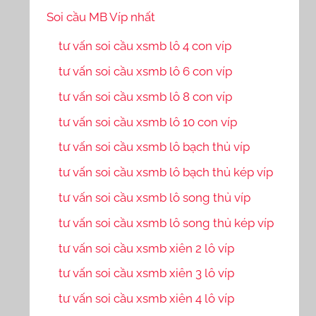
Soi cầu MB Víp nhất
tư vấn soi cầu xsmb lô 4 con víp
tư vấn soi cầu xsmb lô 6 con víp
tư vấn soi cầu xsmb lô 8 con víp
tư vấn soi cầu xsmb lô 10 con víp
tư vấn soi cầu xsmb lô bạch thủ víp
tư vấn soi cầu xsmb lô bạch thủ kép víp
tư vấn soi cầu xsmb lô song thủ víp
tư vấn soi cầu xsmb lô song thủ kép víp
tư vấn soi cầu xsmb xiên 2 lô víp
tư vấn soi cầu xsmb xiên 3 lô víp
tư vấn soi cầu xsmb xiên 4 lô víp