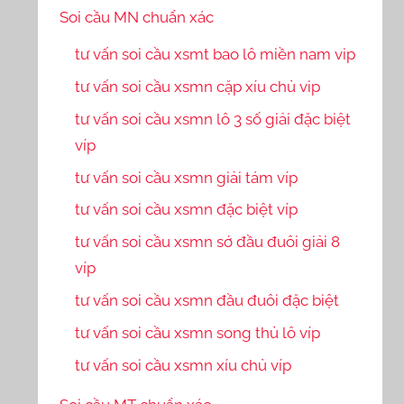
Soi cầu MN chuẩn xác
tư vấn soi cầu xsmt bao lô miền nam vip
tư vấn soi cầu xsmn cặp xíu chủ vip
tư vấn soi cầu xsmn lô 3 số giải đặc biệt
víp
tư vấn soi cầu xsmn giải tám víp
tư vấn soi cầu xsmn đặc biệt víp
tư vấn soi cầu xsmn sớ đầu đuôi giải 8
víp
tư vấn soi cầu xsmn đầu đuôi đặc biệt
tư vấn soi cầu xsmn song thủ lô víp
tư vấn soi cầu xsmn xíu chủ víp