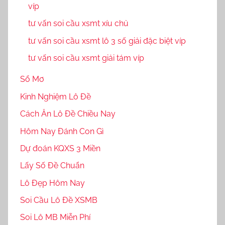
víp
tư vấn soi cầu xsmt xíu chủ
tư vấn soi cầu xsmt lô 3 số giải đặc biệt víp
tư vấn soi cầu xsmt giải tám víp
Sổ Mơ
Kinh Nghiệm Lô Đề
Cách Ăn Lô Đề Chiều Nay
Hôm Nay Đánh Con Gì
Dự đoán KQXS 3 Miền
Lấy Số Đề Chuẩn
Lô Đẹp Hôm Nay
Soi Cầu Lô Đề XSMB
Soi Lô MB Miễn Phí