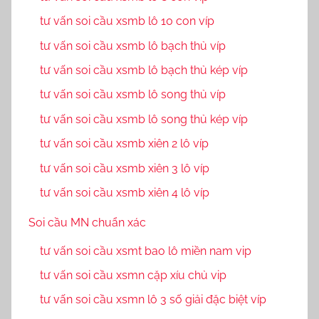
tư vấn soi cầu xsmb lô 10 con víp
tư vấn soi cầu xsmb lô bạch thủ víp
tư vấn soi cầu xsmb lô bạch thủ kép víp
tư vấn soi cầu xsmb lô song thủ víp
tư vấn soi cầu xsmb lô song thủ kép víp
tư vấn soi cầu xsmb xiên 2 lô víp
tư vấn soi cầu xsmb xiên 3 lô víp
tư vấn soi cầu xsmb xiên 4 lô víp
Soi cầu MN chuẩn xác
tư vấn soi cầu xsmt bao lô miền nam vip
tư vấn soi cầu xsmn cặp xíu chủ vip
tư vấn soi cầu xsmn lô 3 số giải đặc biệt víp