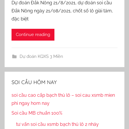
Dự đoán Đắk Nông 21/8/2021, dự đoán soi cầu
Đắk Nông ngày 21/08/2021, chốt số lô giải tám,
đặc biệt
Continue reading
Dự đoán KQXS 3 Miền
SOI CẦU HÔM NAY
soi cầu cao cấp bạch thủ lô – soi cau xsmb mien
phi ngay hom nay
Soi cầu MB chuẩn 100%
tư vấn soi cầu xsmb bạch thủ lô 2 nháy