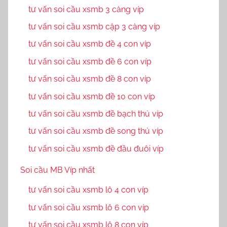
tư vấn soi cầu xsmb 3 càng víp
tư vấn soi cầu xsmb cặp 3 càng víp
tư vấn soi cầu xsmb đề 4 con víp
tư vấn soi cầu xsmb đề 6 con víp
tư vấn soi cầu xsmb đề 8 con víp
tư vấn soi cầu xsmb đề 10 con víp
tư vấn soi cầu xsmb đề bạch thủ víp
tư vấn soi cầu xsmb đề song thủ víp
tư vấn soi cầu xsmb đề đầu đuôi víp
Soi cầu MB Víp nhất
tư vấn soi cầu xsmb lô 4 con víp
tư vấn soi cầu xsmb lô 6 con víp
tư vấn soi cầu xsmb lô 8 con víp