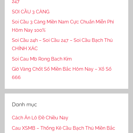
247
SOI CẦU 3 CÀNG
Soi Cầu 3 Càng Miền Nam Cực Chuẩn Miễn Phí
Hôm Nay 100%
Soi Cầu 24h – Soi Cầu 247 – Soi Cầu Bạch Thủ
CHÍNH XÁC
Soi Cau Mb Rong Bach Kim
Giờ Vàng Chốt Số Miền Bắc Hôm Nay – Xổ Số
666
Danh mục
Cách Ăn Lô Đề Chiều Nay
Cau XSMB – Thống Kê Cầu Bạch Thủ Miền Bắc