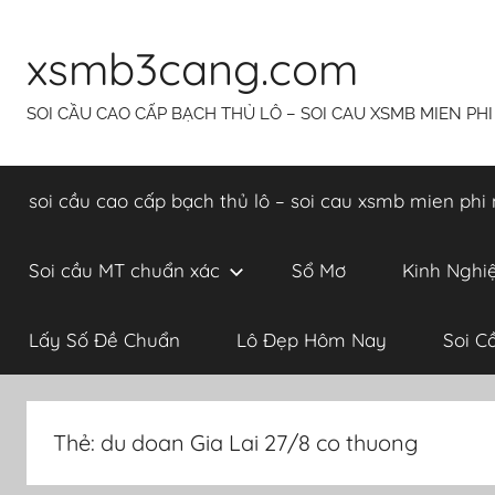
Skip
to
xsmb3cang.com
content
SOI CẦU CAO CẤP BẠCH THỦ LÔ – SOI CAU XSMB MIEN PH
soi cầu cao cấp bạch thủ lô – soi cau xsmb mien ph
Soi cầu MT chuẩn xác
Sổ Mơ
Kinh Nghi
Lấy Số Đề Chuẩn
Lô Đẹp Hôm Nay
Soi C
Thẻ:
du doan Gia Lai 27/8 co thuong