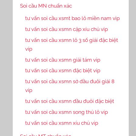
Soi cầu MN chuẩn xác
tư vấn soi cầu xsmt bao lô miền nam vip
tư vấn soi cầu xsmn cặp xíu chủ vip
tư vấn soi cầu xsmn lô 3 số giải đặc biệt
víp
tư vấn soi cầu xsmn giải tám víp
tư vấn soi cầu xsmn đặc biệt víp
tư vấn soi cầu xsmn sớ đầu đuôi giải 8
víp
tư vấn soi cầu xsmn đầu đuôi đặc biệt
tư vấn soi cầu xsmn song thủ lô víp
tư vấn soi cầu xsmn xíu chủ víp