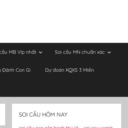
 cầu MB Víp nhất
Soi cầu MN chuẩn xác
 Đánh Con Gì
Dự đoán KQXS 3 Miền
SOI CẦU HÔM NAY