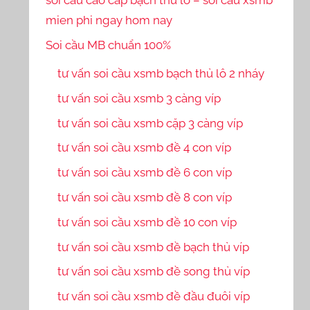
soi cầu cao cấp bạch thủ lô – soi cau xsmb
mien phi ngay hom nay
Soi cầu MB chuẩn 100%
tư vấn soi cầu xsmb bạch thủ lô 2 nháy
tư vấn soi cầu xsmb 3 càng víp
tư vấn soi cầu xsmb cặp 3 càng víp
tư vấn soi cầu xsmb đề 4 con víp
tư vấn soi cầu xsmb đề 6 con víp
tư vấn soi cầu xsmb đề 8 con víp
tư vấn soi cầu xsmb đề 10 con víp
tư vấn soi cầu xsmb đề bạch thủ víp
tư vấn soi cầu xsmb đề song thủ víp
tư vấn soi cầu xsmb đề đầu đuôi víp