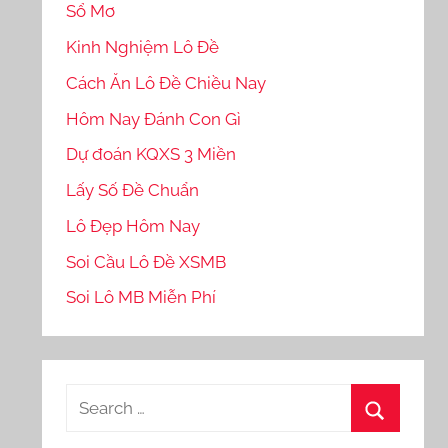
Sổ Mơ
Kinh Nghiệm Lô Đề
Cách Ăn Lô Đề Chiều Nay
Hôm Nay Đánh Con Gì
Dự đoán KQXS 3 Miền
Lấy Số Đề Chuẩn
Lô Đẹp Hôm Nay
Soi Cầu Lô Đề XSMB
Soi Lô MB Miễn Phí
Search
for:
Search