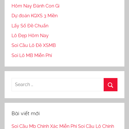
Hôm Nay Đánh Con Gì
Dự đoán KQXS 3 Miền
Lấy Số Đề Chuẩn
Lô Đẹp Hôm Nay
Soi Cầu Lô Đề XSMB
Soi Lô MB Miễn Phí
Search
for:
Search
Bài viết mới
Soi Cầu Mb Chính Xác Miễn Phí Soi Cầu Lô Chính