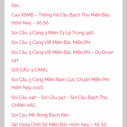
Xác
Cau XSMB – Thống Kê Cầu Bạch Thủ Miền Bắc
Hôm Nay – Xổ Số
Soi Cầu 3 Càng 3 Miền Tỷ Lệ Trúng 99%
Soi Cầu 3 Càng VIP Miền Bắc Miễn Phí
Soi Cầu 3 Càng VIP Miền Bắc Miễn Phí – Dự Đoán
247
SOI CẦU 3 CÀNG
Soi Cầu 3 Càng Miền Nam Cực Chuẩn Miễn Phí
Hôm Nay 100%
Soi Cầu 24h – Soi Cầu 247 – Soi Cầu Bạch Thủ
CHÍNH XÁC
Soi Cau Mb Rong Bach Kim
Giờ Vàng Chốt Số Miền Bắc Hôm Nay – Xổ Số