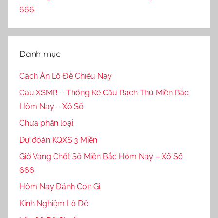
666
Danh mục
Cách Ăn Lô Đề Chiều Nay
Cau XSMB – Thống Kê Cầu Bạch Thủ Miền Bắc
Hôm Nay – Xổ Số
Chưa phân loại
Dự đoán KQXS 3 Miền
Giờ Vàng Chốt Số Miền Bắc Hôm Nay – Xổ Số
666
Hôm Nay Đánh Con Gì
Kinh Nghiệm Lô Đề