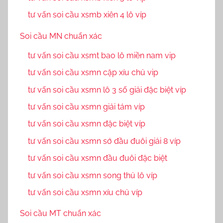
tư vấn soi cầu xsmb xiên 4 lô víp
Soi cầu MN chuẩn xác
tư vấn soi cầu xsmt bao lô miền nam vip
tư vấn soi cầu xsmn cặp xíu chủ vip
tư vấn soi cầu xsmn lô 3 số giải đặc biệt víp
tư vấn soi cầu xsmn giải tám víp
tư vấn soi cầu xsmn đặc biệt víp
tư vấn soi cầu xsmn sớ đầu đuôi giải 8 víp
tư vấn soi cầu xsmn đầu đuôi đặc biệt
tư vấn soi cầu xsmn song thủ lô víp
tư vấn soi cầu xsmn xíu chủ víp
Soi cầu MT chuẩn xác