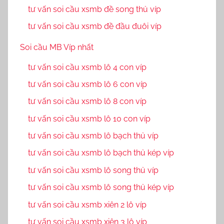
tư vấn soi cầu xsmb đề song thủ víp
tư vấn soi cầu xsmb đề đầu đuôi víp
Soi cầu MB Víp nhất
tư vấn soi cầu xsmb lô 4 con víp
tư vấn soi cầu xsmb lô 6 con víp
tư vấn soi cầu xsmb lô 8 con víp
tư vấn soi cầu xsmb lô 10 con víp
tư vấn soi cầu xsmb lô bạch thủ víp
tư vấn soi cầu xsmb lô bạch thủ kép víp
tư vấn soi cầu xsmb lô song thủ víp
tư vấn soi cầu xsmb lô song thủ kép víp
tư vấn soi cầu xsmb xiên 2 lô víp
tư vấn soi cầu xsmb xiên 3 lô víp