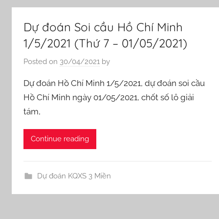
Dự đoán Soi cầu Hồ Chí Minh
1/5/2021 (Thứ 7 – 01/05/2021)
Posted on
30/04/2021
by
Dự đoán Hồ Chí Minh 1/5/2021, dự đoán soi cầu
Hồ Chí Minh ngày 01/05/2021, chốt số lô giải
tám,
Continue reading
Dự đoán KQXS 3 Miền