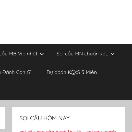
 cầu MB Víp nhất
Soi cầu MN chuẩn xác
 Đánh Con Gì
Dự đoán KQXS 3 Miền
SOI CẦU HÔM NAY