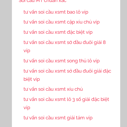
Soi cầu MT chuẩn xác
tư vấn soi cầu xsmt bao lô víp
tư vấn soi cầu xsmt cặp xíu chủ víp
tư vấn soi cầu xsmt đặc biệt víp
tư vấn soi cầu xsmt sớ đầu đuôi giải 8
víp
tư vấn soi cầu xsmt song thủ lô víp
tư vấn soi cầu xsmt sớ đầu đuôi giải đặc
biệt víp
tư vấn soi cầu xsmt xíu chủ
tư vấn soi cầu xsmt lô 3 số giải đặc biệt
víp
tư vấn soi cầu xsmt giải tám víp