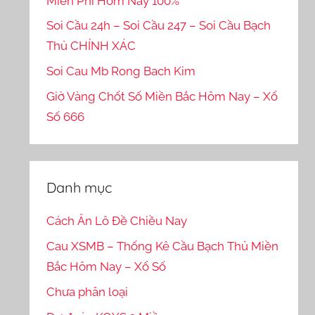
Miễn Phí Hôm Nay 100%
Soi Cầu 24h – Soi Cầu 247 – Soi Cầu Bạch
Thủ CHÍNH XÁC
Soi Cau Mb Rong Bach Kim
Giờ Vàng Chốt Số Miền Bắc Hôm Nay – Xổ
Số 666
Danh mục
Cách Ăn Lô Đề Chiều Nay
Cau XSMB – Thống Kê Cầu Bạch Thủ Miền
Bắc Hôm Nay – Xổ Số
Chưa phân loại