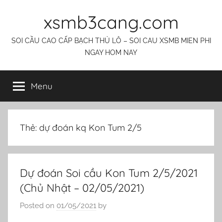
Skip
xsmb3cang.com
to
content
SOI CẦU CAO CẤP BẠCH THỦ LÔ – SOI CAU XSMB MIEN PHI
NGAY HOM NAY
Menu
Thẻ:
dự đoán kq Kon Tum 2/5
Dự đoán Soi cầu Kon Tum 2/5/2021
(Chủ Nhật – 02/05/2021)
Posted on
01/05/2021
by