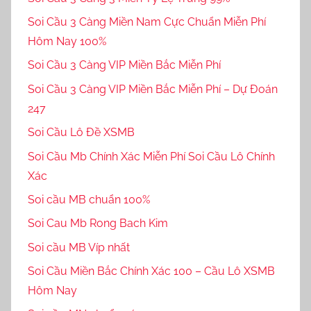
Soi Cầu 3 Càng Miền Nam Cực Chuẩn Miễn Phí
Hôm Nay 100%
Soi Cầu 3 Càng VIP Miền Bắc Miễn Phí
Soi Cầu 3 Càng VIP Miền Bắc Miễn Phí – Dự Đoán
247
Soi Cầu Lô Đề XSMB
Soi Cầu Mb Chính Xác Miễn Phí Soi Cầu Lô Chính
Xác
Soi cầu MB chuẩn 100%
Soi Cau Mb Rong Bach Kim
Soi cầu MB Víp nhất
Soi Cầu Miền Bắc Chính Xác 100 – Cầu Lô XSMB
Hôm Nay