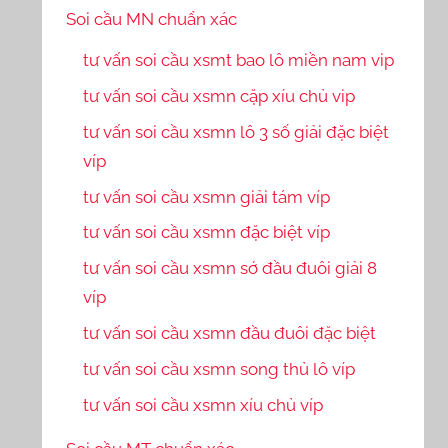
Soi cầu MN chuẩn xác
tư vấn soi cầu xsmt bao lô miền nam vip
tư vấn soi cầu xsmn cặp xíu chủ vip
tư vấn soi cầu xsmn lô 3 số giải đặc biệt
víp
tư vấn soi cầu xsmn giải tám víp
tư vấn soi cầu xsmn đặc biệt víp
tư vấn soi cầu xsmn sớ đầu đuôi giải 8
víp
tư vấn soi cầu xsmn đầu đuôi đặc biệt
tư vấn soi cầu xsmn song thủ lô víp
tư vấn soi cầu xsmn xíu chủ víp