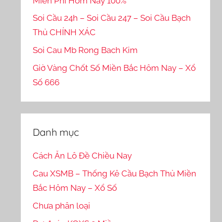
Miễn Phí Hôm Nay 100%
Soi Cầu 24h – Soi Cầu 247 – Soi Cầu Bạch
Thủ CHÍNH XÁC
Soi Cau Mb Rong Bach Kim
Giờ Vàng Chốt Số Miền Bắc Hôm Nay – Xổ
Số 666
Danh mục
Cách Ăn Lô Đề Chiều Nay
Cau XSMB – Thống Kê Cầu Bạch Thủ Miền
Bắc Hôm Nay – Xổ Số
Chưa phân loại