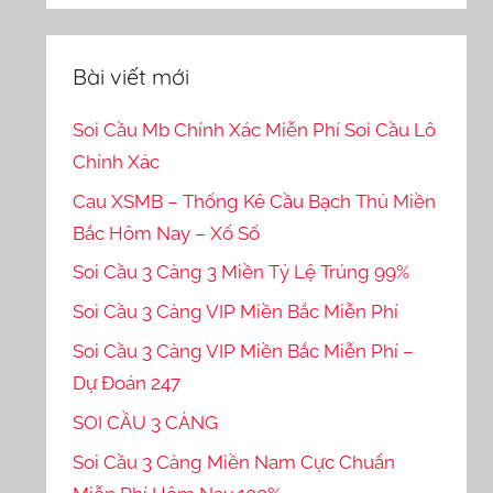
Bài viết mới
Soi Cầu Mb Chính Xác Miễn Phí Soi Cầu Lô
Chính Xác
Cau XSMB – Thống Kê Cầu Bạch Thủ Miền
Bắc Hôm Nay – Xổ Số
Soi Cầu 3 Càng 3 Miền Tỷ Lệ Trúng 99%
Soi Cầu 3 Càng VIP Miền Bắc Miễn Phí
Soi Cầu 3 Càng VIP Miền Bắc Miễn Phí –
Dự Đoán 247
SOI CẦU 3 CÀNG
Soi Cầu 3 Càng Miền Nam Cực Chuẩn