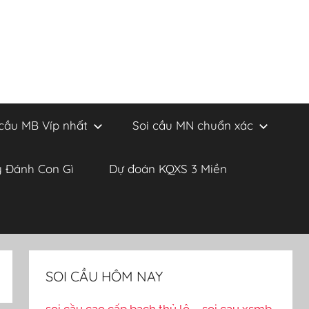
 cầu MB Víp nhất
Soi cầu MN chuẩn xác
 Đánh Con Gì
Dự đoán KQXS 3 Miền
SOI CẦU HÔM NAY