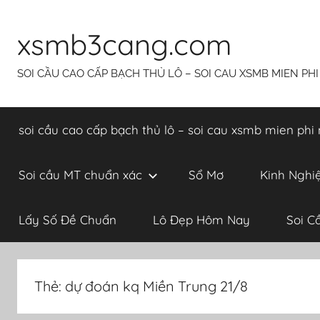
Skip
to
xsmb3cang.com
content
SOI CẦU CAO CẤP BẠCH THỦ LÔ – SOI CAU XSMB MIEN PH
soi cầu cao cấp bạch thủ lô – soi cau xsmb mien ph
Soi cầu MT chuẩn xác
Sổ Mơ
Kinh Nghi
Lấy Số Đề Chuẩn
Lô Đẹp Hôm Nay
Soi C
Thẻ:
dự đoán kq Miền Trung 21/8