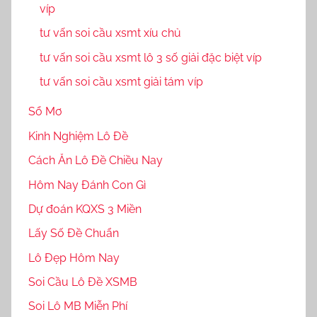
víp
tư vấn soi cầu xsmt xíu chủ
tư vấn soi cầu xsmt lô 3 số giải đặc biệt víp
tư vấn soi cầu xsmt giải tám víp
Sổ Mơ
Kinh Nghiệm Lô Đề
Cách Ăn Lô Đề Chiều Nay
Hôm Nay Đánh Con Gì
Dự đoán KQXS 3 Miền
Lấy Số Đề Chuẩn
Lô Đẹp Hôm Nay
Soi Cầu Lô Đề XSMB
Soi Lô MB Miễn Phí