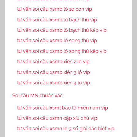
tư vấn soi cầu xsmb lô 10 con víp
tư vấn soi cầu xsmb lô bạch thủ víp
tư vấn soi cầu xsmb lô bạch thủ kép víp
tư vấn soi cầu xsmb lô song thủ víp
tư vấn soi cầu xsmb lô song thủ kép víp
tư vấn soi cầu xsmb xiên 2 lô víp
tư vấn soi cầu xsmb xiên 3 lô víp
tư vấn soi cầu xsmb xiên 4 lô víp
Soi cầu MN chuẩn xác
tư vấn soi cầu xsmt bao lô miền nam vip
tư vấn soi cầu xsmn cặp xíu chủ vip
tư vấn soi cầu xsmn lô 3 số giải đặc biệt víp