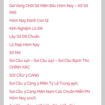
Giờ Vàng Chốt Số Miền Bắc Hôm Nay – Xổ Số
666
Hôm Nay Đánh Con Gì
Kinh Nghiệm Lô Đề
Lấy Số Đề Chuẩn
Lô Đẹp Hôm Nay
Sổ Mơ
Soi Cầu 24h – Soi Cầu 247 – Soi Cầu Bạch Thủ
CHÍNH XÁC
SOI CẦU 3 CÀNG
Soi Cầu 3 Càng 3 Miền Tỷ Lệ Trúng 99%
Soi Cầu 3 Càng Miền Nam Cực Chuẩn Miễn Phí
Hôm Nay 100%