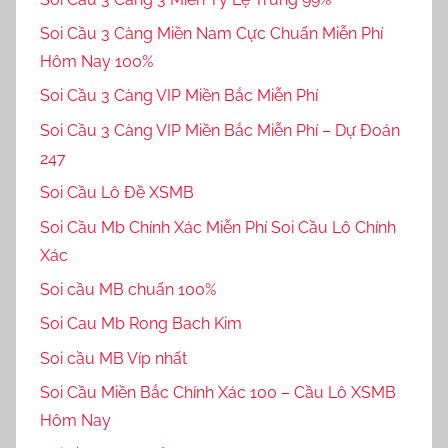
Soi Cầu 3 Càng Miền Nam Cực Chuẩn Miễn Phí
Hôm Nay 100%
Soi Cầu 3 Càng VIP Miền Bắc Miễn Phí
Soi Cầu 3 Càng VIP Miền Bắc Miễn Phí – Dự Đoán
247
Soi Cầu Lô Đề XSMB
Soi Cầu Mb Chính Xác Miễn Phí Soi Cầu Lô Chính
Xác
Soi cầu MB chuẩn 100%
Soi Cau Mb Rong Bach Kim
Soi cầu MB Víp nhất
Soi Cầu Miền Bắc Chính Xác 100 – Cầu Lô XSMB
Hôm Nay