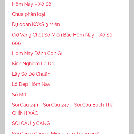
Hôm Nay – Xổ Số
Chưa phân loại
Dự đoán KQXS 3 Miền
Giờ Vàng Chốt Số Miền Bắc Hôm Nay – Xổ Số
666
Hôm Nay Đánh Con Gì
Kinh Nghiệm Lô Đề
Lấy Số Đề Chuẩn
Lô Đẹp Hôm Nay
Sổ Mơ
Soi Cầu 24h – Soi Cầu 247 – Soi Cầu Bạch Thủ
CHÍNH XÁC
SOI CẦU 3 CÀNG
Soi Cầu 3 Càng 3 Miền Tỷ Lệ Trúng 99%