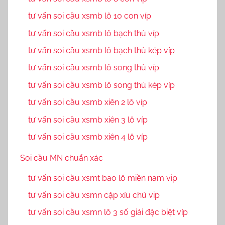
tư vấn soi cầu xsmb lô 10 con víp
tư vấn soi cầu xsmb lô bạch thủ víp
tư vấn soi cầu xsmb lô bạch thủ kép víp
tư vấn soi cầu xsmb lô song thủ víp
tư vấn soi cầu xsmb lô song thủ kép víp
tư vấn soi cầu xsmb xiên 2 lô víp
tư vấn soi cầu xsmb xiên 3 lô víp
tư vấn soi cầu xsmb xiên 4 lô víp
Soi cầu MN chuẩn xác
tư vấn soi cầu xsmt bao lô miền nam vip
tư vấn soi cầu xsmn cặp xíu chủ vip
tư vấn soi cầu xsmn lô 3 số giải đặc biệt víp