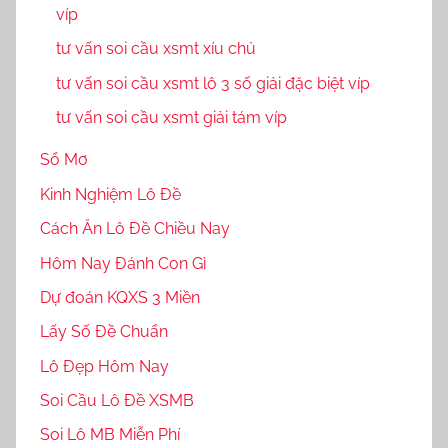
víp
tư vấn soi cầu xsmt xíu chủ
tư vấn soi cầu xsmt lô 3 số giải đặc biệt víp
tư vấn soi cầu xsmt giải tám víp
Sổ Mơ
Kinh Nghiệm Lô Đề
Cách Ăn Lô Đề Chiều Nay
Hôm Nay Đánh Con Gì
Dự đoán KQXS 3 Miền
Lấy Số Đề Chuẩn
Lô Đẹp Hôm Nay
Soi Cầu Lô Đề XSMB
Soi Lô MB Miễn Phí