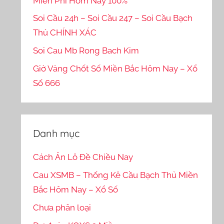
Miễn Phí Hôm Nay 100%
Soi Cầu 24h – Soi Cầu 247 – Soi Cầu Bạch
Thủ CHÍNH XÁC
Soi Cau Mb Rong Bach Kim
Giờ Vàng Chốt Số Miền Bắc Hôm Nay – Xổ
Số 666
Danh mục
Cách Ăn Lô Đề Chiều Nay
Cau XSMB – Thống Kê Cầu Bạch Thủ Miền
Bắc Hôm Nay – Xổ Số
Chưa phân loại