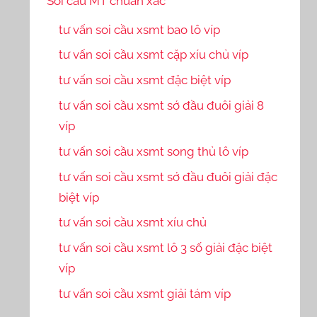
Soi cầu MT chuẩn xác
tư vấn soi cầu xsmt bao lô víp
tư vấn soi cầu xsmt cặp xíu chủ víp
tư vấn soi cầu xsmt đặc biệt víp
tư vấn soi cầu xsmt sớ đầu đuôi giải 8
víp
tư vấn soi cầu xsmt song thủ lô víp
tư vấn soi cầu xsmt sớ đầu đuôi giải đặc
biệt víp
tư vấn soi cầu xsmt xíu chủ
tư vấn soi cầu xsmt lô 3 số giải đặc biệt
víp
tư vấn soi cầu xsmt giải tám víp