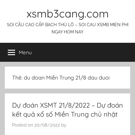
Skip
xsmb3cang.com
to
content
SOI CẦU CAO CẤP BẠCH THỦ LÔ – SOI CAU XSMB MIEN PHI
NGAY HOM NAY
Menu
Thẻ:
du doan Miền Trung 21/8 dau duoi
Dự đoán XSMT 21/8/2022 – Dự đoán
kết quả xổ số Miền Trung chủ nhật
Posted on
20/08/2022
by