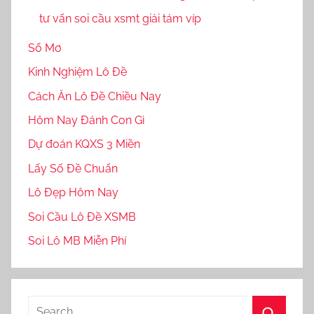
tư vấn soi cầu xsmt giải tám víp
Sổ Mơ
Kinh Nghiệm Lô Đề
Cách Ăn Lô Đề Chiều Nay
Hôm Nay Đánh Con Gì
Dự đoán KQXS 3 Miền
Lấy Số Đề Chuẩn
Lô Đẹp Hôm Nay
Soi Cầu Lô Đề XSMB
Soi Lô MB Miễn Phí
Search