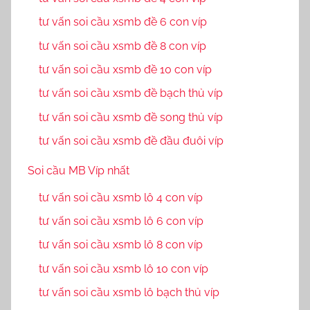
tư vấn soi cầu xsmb đề 6 con víp
tư vấn soi cầu xsmb đề 8 con víp
tư vấn soi cầu xsmb đề 10 con víp
tư vấn soi cầu xsmb đề bạch thủ víp
tư vấn soi cầu xsmb đề song thủ víp
tư vấn soi cầu xsmb đề đầu đuôi víp
Soi cầu MB Víp nhất
tư vấn soi cầu xsmb lô 4 con víp
tư vấn soi cầu xsmb lô 6 con víp
tư vấn soi cầu xsmb lô 8 con víp
tư vấn soi cầu xsmb lô 10 con víp
tư vấn soi cầu xsmb lô bạch thủ víp