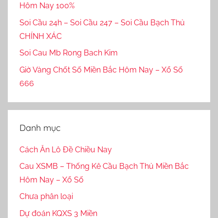
Hôm Nay 100%
Soi Cầu 24h – Soi Cầu 247 – Soi Cầu Bạch Thủ
CHÍNH XÁC
Soi Cau Mb Rong Bach Kim
Giờ Vàng Chốt Số Miền Bắc Hôm Nay – Xổ Số
666
Danh mục
Cách Ăn Lô Đề Chiều Nay
Cau XSMB – Thống Kê Cầu Bạch Thủ Miền Bắc
Hôm Nay – Xổ Số
Chưa phân loại
Dự đoán KQXS 3 Miền