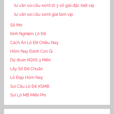
tư vấn soi cầu xsmt lô 3 số giải đặc biệt víp
tư vấn soi cầu xsmt giải tám víp
Sổ Mơ
Kinh Nghiệm Lô Đề
Cách Ăn Lô Đề Chiều Nay
Hôm Nay Đánh Con Gì
Dự đoán KQXS 3 Miền
Lấy Số Đề Chuẩn
Lô Đẹp Hôm Nay
Soi Cầu Lô Đề XSMB
Soi Lô MB Miễn Phí