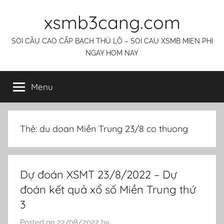
Skip
xsmb3cang.com
to
content
SOI CẦU CAO CẤP BẠCH THỦ LÔ – SOI CAU XSMB MIEN PHI
NGAY HOM NAY
Menu
Thẻ:
du doan Miền Trung 23/8 co thuong
Dự đoán XSMT 23/8/2022 – Dự
đoán kết quả xổ số Miền Trung thứ
3
Posted on
22/08/2022
by