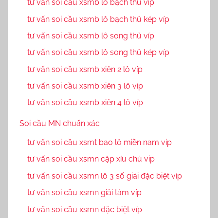
tư vấn soi cầu xsmb lô bạch thủ víp
tư vấn soi cầu xsmb lô bạch thủ kép víp
tư vấn soi cầu xsmb lô song thủ víp
tư vấn soi cầu xsmb lô song thủ kép víp
tư vấn soi cầu xsmb xiên 2 lô víp
tư vấn soi cầu xsmb xiên 3 lô víp
tư vấn soi cầu xsmb xiên 4 lô víp
Soi cầu MN chuẩn xác
tư vấn soi cầu xsmt bao lô miền nam vip
tư vấn soi cầu xsmn cặp xíu chủ vip
tư vấn soi cầu xsmn lô 3 số giải đặc biệt víp
tư vấn soi cầu xsmn giải tám víp
tư vấn soi cầu xsmn đặc biệt víp