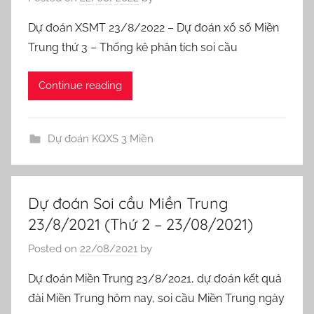
Dự đoán XSMT 23/8/2022 – Dự đoán xổ số Miền
Trung thứ 3 – Thống kê phân tích soi cầu
Continue reading
Dự đoán KQXS 3 Miền
Dự đoán Soi cầu Miền Trung
23/8/2021 (Thứ 2 – 23/08/2021)
Posted on
22/08/2021
by
Dự đoán Miền Trung 23/8/2021, dự đoán kết quả
đài Miền Trung hôm nay, soi cầu Miền Trung ngày