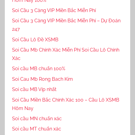
Hôm Nay 100%
Soi Cầu 3 Càng VIP Miền Bắc Miễn Phí
Soi Cầu 3 Càng VIP Miền Bắc Miễn Phí – Dự Đoán
247
Soi Cầu Lô Đề XSMB
Soi Cầu Mb Chính Xác Miễn Phí Soi Cầu Lô Chính
Xác
Soi cầu MB chuẩn 100%
Soi Cau Mb Rong Bach Kim
Soi cầu MB Víp nhất
Soi Cầu Miền Bắc Chính Xác 100 – Cầu Lô XSMB
Hôm Nay
Soi cầu MN chuẩn xác
Soi cầu MT chuẩn xác