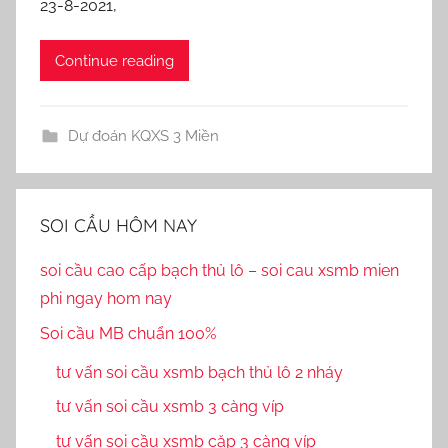
23-8-2021,
Continue reading
Dự đoán KQXS 3 Miền
SOI CẦU HÔM NAY
soi cầu cao cấp bạch thủ lô – soi cau xsmb mien
phi ngay hom nay
Soi cầu MB chuẩn 100%
tư vấn soi cầu xsmb bạch thủ lô 2 nháy
tư vấn soi cầu xsmb 3 càng víp
tư vấn soi cầu xsmb cặp 3 càng víp