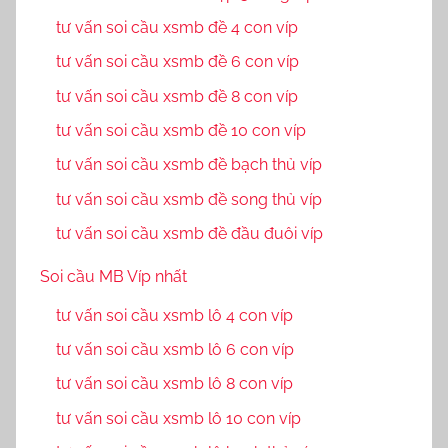
tư vấn soi cầu xsmb đề 4 con víp
tư vấn soi cầu xsmb đề 6 con víp
tư vấn soi cầu xsmb đề 8 con víp
tư vấn soi cầu xsmb đề 10 con víp
tư vấn soi cầu xsmb đề bạch thủ víp
tư vấn soi cầu xsmb đề song thủ víp
tư vấn soi cầu xsmb đề đầu đuôi víp
Soi cầu MB Víp nhất
tư vấn soi cầu xsmb lô 4 con víp
tư vấn soi cầu xsmb lô 6 con víp
tư vấn soi cầu xsmb lô 8 con víp
tư vấn soi cầu xsmb lô 10 con víp