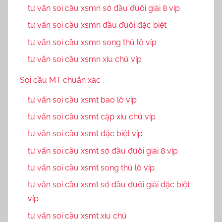
tư vấn soi cầu xsmn sớ đầu đuôi giải 8 víp
tư vấn soi cầu xsmn đầu đuôi đặc biệt
tư vấn soi cầu xsmn song thủ lô víp
tư vấn soi cầu xsmn xíu chủ víp
Soi cầu MT chuẩn xác
tư vấn soi cầu xsmt bao lô víp
tư vấn soi cầu xsmt cặp xíu chủ víp
tư vấn soi cầu xsmt đặc biệt víp
tư vấn soi cầu xsmt sớ đầu đuôi giải 8 víp
tư vấn soi cầu xsmt song thủ lô víp
tư vấn soi cầu xsmt sớ đầu đuôi giải đặc biệt
víp
tư vấn soi cầu xsmt xíu chủ