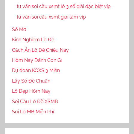
tư vấn soi cầu xsmt lô 3 số giải đặc biệt víp
tư vấn soi cầu xsmt giải tám víp
Sổ Mơ
Kinh Nghiệm Lô Đề
Cách Ăn Lô Đề Chiều Nay
Hôm Nay Đánh Con Gì
Dự đoán KQXS 3 Miền
Lấy Số Đề Chuẩn
Lô Đẹp Hôm Nay
Soi Cầu Lô Đề XSMB
Soi Lô MB Miễn Phí