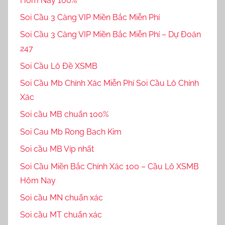
Hôm Nay 100%
Soi Cầu 3 Càng VIP Miền Bắc Miễn Phí
Soi Cầu 3 Càng VIP Miền Bắc Miễn Phí – Dự Đoán
247
Soi Cầu Lô Đề XSMB
Soi Cầu Mb Chính Xác Miễn Phí Soi Cầu Lô Chính
Xác
Soi cầu MB chuẩn 100%
Soi Cau Mb Rong Bach Kim
Soi cầu MB Víp nhất
Soi Cầu Miền Bắc Chính Xác 100 – Cầu Lô XSMB
Hôm Nay
Soi cầu MN chuẩn xác
Soi cầu MT chuẩn xác