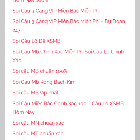
Hôm Nay 100%
Soi Cầu 3 Càng VIP Miền Bắc Miễn Phí
Soi Cầu 3 Càng VIP Miền Bắc Miễn Phí – Dự Đoán
247
Soi Cầu Lô Đề XSMB
Soi Cầu Mb Chính Xác Miễn Phí Soi Cầu Lô Chính
Xác
Soi cầu MB chuẩn 100%
Soi Cau Mb Rong Bach Kim
Soi cầu MB Víp nhất
Soi Cầu Miền Bắc Chính Xác 100 – Cầu Lô XSMB
Hôm Nay
Soi cầu MN chuẩn xác
Soi cầu MT chuẩn xác