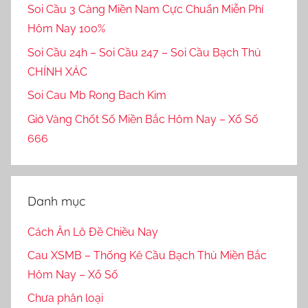
Soi Cầu 3 Càng Miền Nam Cực Chuẩn Miễn Phí
Hôm Nay 100%
Soi Cầu 24h – Soi Cầu 247 – Soi Cầu Bạch Thủ
CHÍNH XÁC
Soi Cau Mb Rong Bach Kim
Giờ Vàng Chốt Số Miền Bắc Hôm Nay – Xổ Số
666
Danh mục
Cách Ăn Lô Đề Chiều Nay
Cau XSMB – Thống Kê Cầu Bạch Thủ Miền Bắc
Hôm Nay – Xổ Số
Chưa phân loại