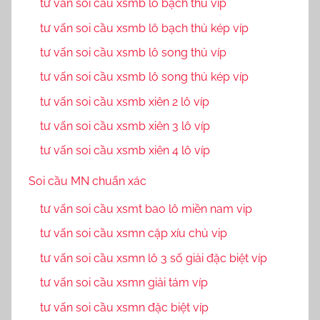
tư vấn soi cầu xsmb lô bạch thủ víp
tư vấn soi cầu xsmb lô bạch thủ kép víp
tư vấn soi cầu xsmb lô song thủ víp
tư vấn soi cầu xsmb lô song thủ kép víp
tư vấn soi cầu xsmb xiên 2 lô víp
tư vấn soi cầu xsmb xiên 3 lô víp
tư vấn soi cầu xsmb xiên 4 lô víp
Soi cầu MN chuẩn xác
tư vấn soi cầu xsmt bao lô miền nam vip
tư vấn soi cầu xsmn cặp xíu chủ vip
tư vấn soi cầu xsmn lô 3 số giải đặc biệt víp
tư vấn soi cầu xsmn giải tám víp
tư vấn soi cầu xsmn đặc biệt víp