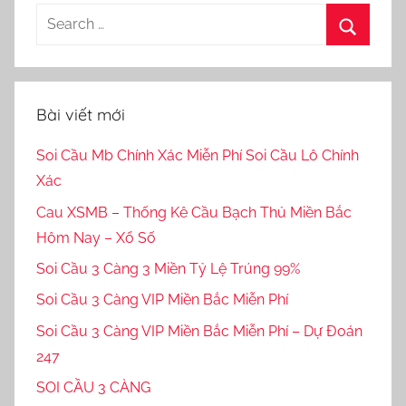
Search
for:
Search
Bài viết mới
Soi Cầu Mb Chính Xác Miễn Phí Soi Cầu Lô Chính
Xác
Cau XSMB – Thống Kê Cầu Bạch Thủ Miền Bắc
Hôm Nay – Xổ Số
Soi Cầu 3 Càng 3 Miền Tỷ Lệ Trúng 99%
Soi Cầu 3 Càng VIP Miền Bắc Miễn Phí
Soi Cầu 3 Càng VIP Miền Bắc Miễn Phí – Dự Đoán
247
SOI CẦU 3 CÀNG