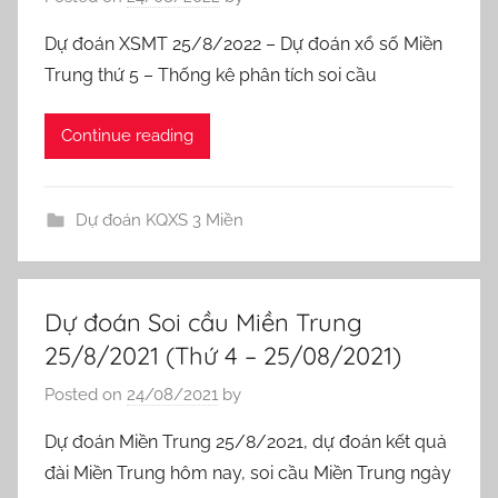
Dự đoán XSMT 25/8/2022 – Dự đoán xổ số Miền
Trung thứ 5 – Thống kê phân tích soi cầu
Continue reading
Dự đoán KQXS 3 Miền
Dự đoán Soi cầu Miền Trung
25/8/2021 (Thứ 4 – 25/08/2021)
Posted on
24/08/2021
by
Dự đoán Miền Trung 25/8/2021, dự đoán kết quả
đài Miền Trung hôm nay, soi cầu Miền Trung ngày