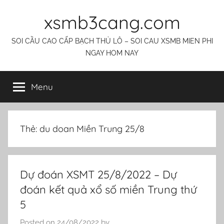
Skip
xsmb3cang.com
to
content
SOI CẦU CAO CẤP BẠCH THỦ LÔ – SOI CAU XSMB MIEN PHI
NGAY HOM NAY
Menu
Thẻ:
du doan Miền Trung 25/8
Dự đoán XSMT 25/8/2022 – Dự
đoán kết quả xổ số miền Trung thứ
5
Posted on
24/08/2022
by