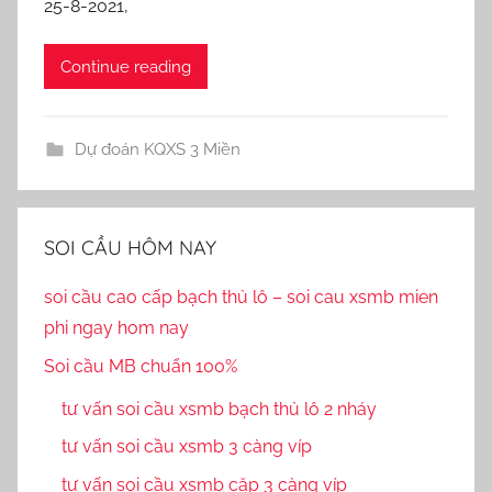
25-8-2021,
Continue reading
Dự đoán KQXS 3 Miền
SOI CẦU HÔM NAY
soi cầu cao cấp bạch thủ lô – soi cau xsmb mien
phi ngay hom nay
Soi cầu MB chuẩn 100%
tư vấn soi cầu xsmb bạch thủ lô 2 nháy
tư vấn soi cầu xsmb 3 càng víp
tư vấn soi cầu xsmb cặp 3 càng víp