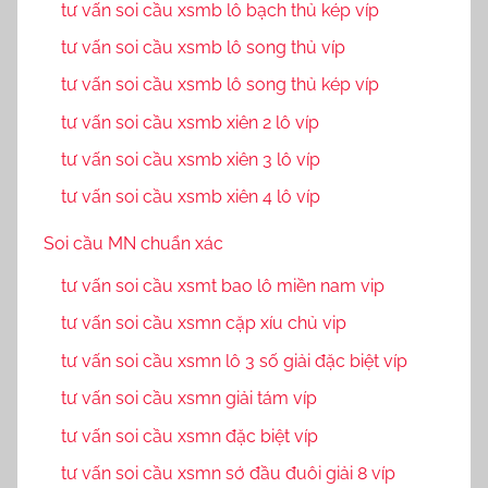
tư vấn soi cầu xsmb lô bạch thủ kép víp
tư vấn soi cầu xsmb lô song thủ víp
tư vấn soi cầu xsmb lô song thủ kép víp
tư vấn soi cầu xsmb xiên 2 lô víp
tư vấn soi cầu xsmb xiên 3 lô víp
tư vấn soi cầu xsmb xiên 4 lô víp
Soi cầu MN chuẩn xác
tư vấn soi cầu xsmt bao lô miền nam vip
tư vấn soi cầu xsmn cặp xíu chủ vip
tư vấn soi cầu xsmn lô 3 số giải đặc biệt víp
tư vấn soi cầu xsmn giải tám víp
tư vấn soi cầu xsmn đặc biệt víp
tư vấn soi cầu xsmn sớ đầu đuôi giải 8 víp