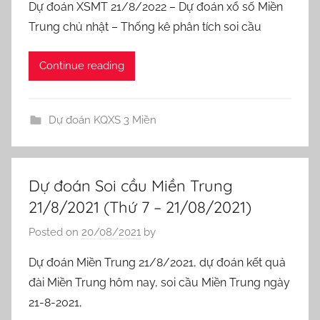
Dự đoán XSMT 21/8/2022 – Dự đoán xổ số Miền
Trung chủ nhật – Thống kê phân tích soi cầu
Continue reading
Dự đoán KQXS 3 Miền
Dự đoán Soi cầu Miền Trung
21/8/2021 (Thứ 7 – 21/08/2021)
Posted on
20/08/2021
by
Dự đoán Miền Trung 21/8/2021, dự đoán kết quả
đài Miền Trung hôm nay, soi cầu Miền Trung ngày
21-8-2021,