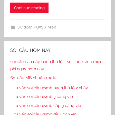
Continue reading
Dự đoán KQXS 3 Miền
SOI CẦU HÔM NAY
soi cầu cao cấp bạch thủ lô – soi cau xsmb mien
phi ngay hom nay
Soi cầu MB chuẩn 100%
tư vấn soi cầu xsmb bạch thủ lô 2 nháy
tư vấn soi cầu xsmb 3 càng víp
tư vấn soi cầu xsmb cặp 3 càng víp
tư vấn soi cầu xsmb đề 4 con víp