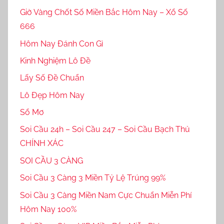
Giờ Vàng Chốt Số Miền Bắc Hôm Nay – Xổ Số
666
Hôm Nay Đánh Con Gì
Kinh Nghiệm Lô Đề
Lấy Số Đề Chuẩn
Lô Đẹp Hôm Nay
Sổ Mơ
Soi Cầu 24h – Soi Cầu 247 – Soi Cầu Bạch Thủ
CHÍNH XÁC
SOI CẦU 3 CÀNG
Soi Cầu 3 Càng 3 Miền Tỷ Lệ Trúng 99%
Soi Cầu 3 Càng Miền Nam Cực Chuẩn Miễn Phí
Hôm Nay 100%