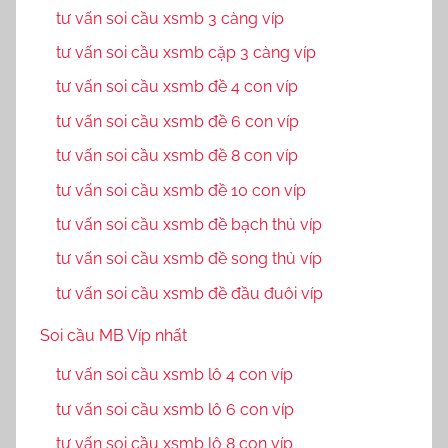
tư vấn soi cầu xsmb 3 càng víp
tư vấn soi cầu xsmb cặp 3 càng víp
tư vấn soi cầu xsmb đề 4 con víp
tư vấn soi cầu xsmb đề 6 con víp
tư vấn soi cầu xsmb đề 8 con víp
tư vấn soi cầu xsmb đề 10 con víp
tư vấn soi cầu xsmb đề bạch thủ víp
tư vấn soi cầu xsmb đề song thủ víp
tư vấn soi cầu xsmb đề đầu đuôi víp
Soi cầu MB Víp nhất
tư vấn soi cầu xsmb lô 4 con víp
tư vấn soi cầu xsmb lô 6 con víp
tư vấn soi cầu xsmb lô 8 con víp