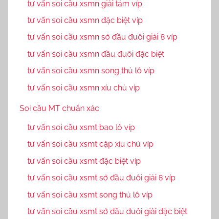
tư vấn soi cầu xsmn giải tám víp
tư vấn soi cầu xsmn đặc biệt víp
tư vấn soi cầu xsmn sớ đầu đuôi giải 8 víp
tư vấn soi cầu xsmn đầu đuôi đặc biệt
tư vấn soi cầu xsmn song thủ lô víp
tư vấn soi cầu xsmn xíu chủ víp
Soi cầu MT chuẩn xác
tư vấn soi cầu xsmt bao lô víp
tư vấn soi cầu xsmt cặp xíu chủ víp
tư vấn soi cầu xsmt đặc biệt víp
tư vấn soi cầu xsmt sớ đầu đuôi giải 8 víp
tư vấn soi cầu xsmt song thủ lô víp
tư vấn soi cầu xsmt sớ đầu đuôi giải đặc biệt