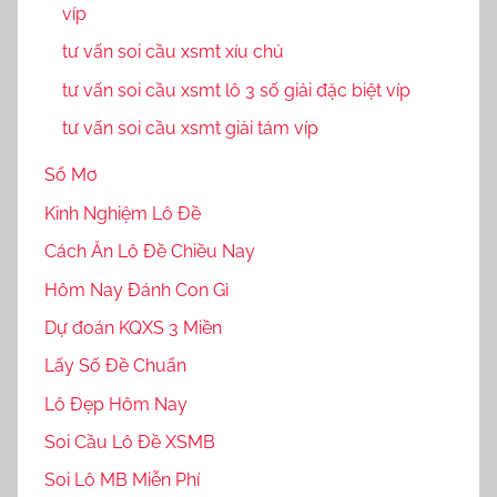
víp
tư vấn soi cầu xsmt xíu chủ
tư vấn soi cầu xsmt lô 3 số giải đặc biệt víp
tư vấn soi cầu xsmt giải tám víp
Sổ Mơ
Kinh Nghiệm Lô Đề
Cách Ăn Lô Đề Chiều Nay
Hôm Nay Đánh Con Gì
Dự đoán KQXS 3 Miền
Lấy Số Đề Chuẩn
Lô Đẹp Hôm Nay
Soi Cầu Lô Đề XSMB
Soi Lô MB Miễn Phí