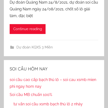
Dự đoán Quảng Nam 24/8/2021, dự đoán soi cầu
Quảng Nam ngày 24/08/2021, chốt số lô giải
tám, đặc biệt
Continue reading
Dự đoán KQXS 3 Miền
SOI CẦU HÔM NAY
soi cầu cao cấp bạch thủ lô – soi cau xsmb mien
phi ngay hom nay
Soi cầu MB chuẩn 100%
tư vấn soi cầu xsmb bạch thủ lô 2 nháy