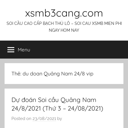
Skip
xsmb3cang.com
to
content
SOI CẦU CAO CẤP BẠCH THỦ LÔ – SOI CAU XSMB MIEN PHI
NGAY HOM NAY
Menu
Thẻ:
du doan Quảng Nam 24/8 vip
Dự đoán Soi cầu Quảng Nam
24/8/2021 (Thứ 3 – 24/08/2021)
Posted on
23/08/2021
by