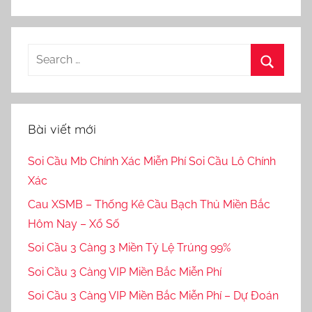
Search
for:
Search
Bài viết mới
Soi Cầu Mb Chính Xác Miễn Phí Soi Cầu Lô Chính
Xác
Cau XSMB – Thống Kê Cầu Bạch Thủ Miền Bắc
Hôm Nay – Xổ Số
Soi Cầu 3 Càng 3 Miền Tỷ Lệ Trúng 99%
Soi Cầu 3 Càng VIP Miền Bắc Miễn Phí
Soi Cầu 3 Càng VIP Miền Bắc Miễn Phí – Dự Đoán