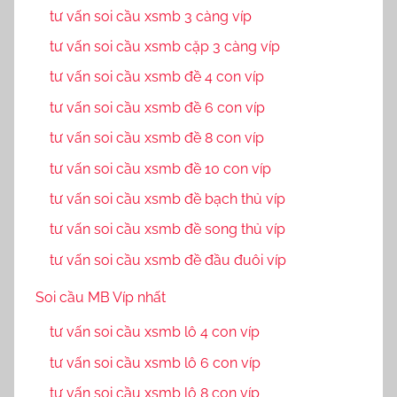
tư vấn soi cầu xsmb 3 càng víp
tư vấn soi cầu xsmb cặp 3 càng víp
tư vấn soi cầu xsmb đề 4 con víp
tư vấn soi cầu xsmb đề 6 con víp
tư vấn soi cầu xsmb đề 8 con víp
tư vấn soi cầu xsmb đề 10 con víp
tư vấn soi cầu xsmb đề bạch thủ víp
tư vấn soi cầu xsmb đề song thủ víp
tư vấn soi cầu xsmb đề đầu đuôi víp
Soi cầu MB Víp nhất
tư vấn soi cầu xsmb lô 4 con víp
tư vấn soi cầu xsmb lô 6 con víp
tư vấn soi cầu xsmb lô 8 con víp