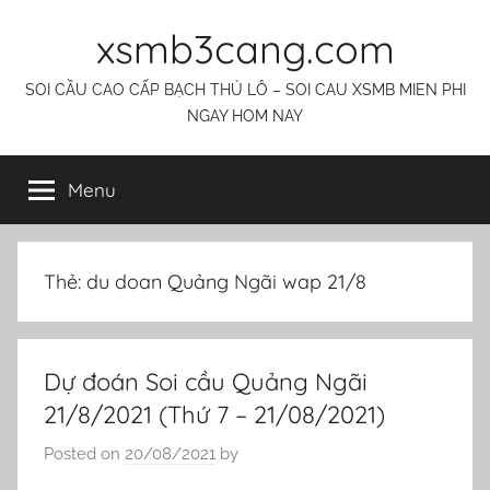
Skip
xsmb3cang.com
to
content
SOI CẦU CAO CẤP BẠCH THỦ LÔ – SOI CAU XSMB MIEN PHI
NGAY HOM NAY
Menu
Thẻ:
du doan Quảng Ngãi wap 21/8
Dự đoán Soi cầu Quảng Ngãi
21/8/2021 (Thứ 7 – 21/08/2021)
Posted on
20/08/2021
by