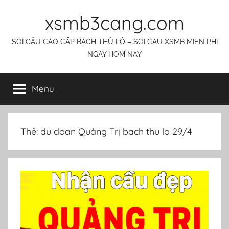
Skip
xsmb3cang.com
to
content
SOI CẦU CAO CẤP BẠCH THỦ LÔ – SOI CAU XSMB MIEN PHI
NGAY HOM NAY
Menu
Thẻ:
du doan Quảng Trị bach thu lo 29/4