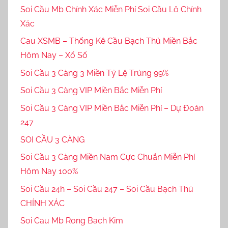
Soi Cầu Mb Chính Xác Miễn Phí Soi Cầu Lô Chính
Xác
Cau XSMB – Thống Kê Cầu Bạch Thủ Miền Bắc
Hôm Nay – Xổ Số
Soi Cầu 3 Càng 3 Miền Tỷ Lệ Trúng 99%
Soi Cầu 3 Càng VIP Miền Bắc Miễn Phí
Soi Cầu 3 Càng VIP Miền Bắc Miễn Phí – Dự Đoán
247
SOI CẦU 3 CÀNG
Soi Cầu 3 Càng Miền Nam Cực Chuẩn Miễn Phí
Hôm Nay 100%
Soi Cầu 24h – Soi Cầu 247 – Soi Cầu Bạch Thủ
CHÍNH XÁC
Soi Cau Mb Rong Bach Kim