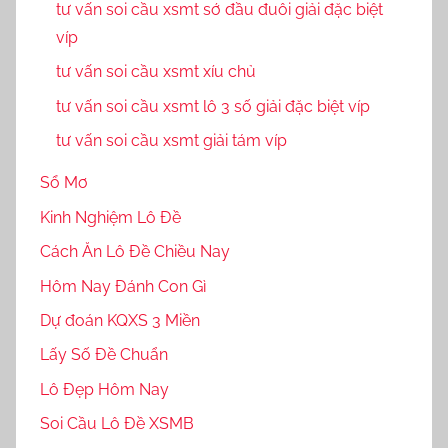
tư vấn soi cầu xsmt sớ đầu đuôi giải đặc biệt
víp
tư vấn soi cầu xsmt xíu chủ
tư vấn soi cầu xsmt lô 3 số giải đặc biệt víp
tư vấn soi cầu xsmt giải tám víp
Sổ Mơ
Kinh Nghiệm Lô Đề
Cách Ăn Lô Đề Chiều Nay
Hôm Nay Đánh Con Gì
Dự đoán KQXS 3 Miền
Lấy Số Đề Chuẩn
Lô Đẹp Hôm Nay
Soi Cầu Lô Đề XSMB