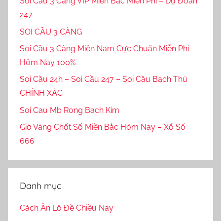
Soi Cầu 3 Càng VIP Miền Bắc Miễn Phí – Dự Đoán
247
SOI CẦU 3 CÀNG
Soi Cầu 3 Càng Miền Nam Cực Chuẩn Miễn Phí
Hôm Nay 100%
Soi Cầu 24h – Soi Cầu 247 – Soi Cầu Bạch Thủ
CHÍNH XÁC
Soi Cau Mb Rong Bach Kim
Giờ Vàng Chốt Số Miền Bắc Hôm Nay – Xổ Số
666
Danh mục
Cách Ăn Lô Đề Chiều Nay