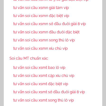
tư vấn soi cầu xsmn giải tám víp
tư vấn soi cầu xsmn đặc biệt víp
tư vấn soi cầu xsmn sớ đầu đuôi giải 8 víp
tư vấn soi cầu xsmn đầu đuôi đặc biệt
tư vấn soi cầu xsmn song thủ lô víp
tư vấn soi cầu xsmn xíu chủ víp
Soi cầu MT chuẩn xác
tư vấn soi cầu xsmt bao lô víp
tư vấn soi cầu xsmt cặp xíu chủ víp
tư vấn soi cầu xsmt đặc biệt víp
tư vấn soi cầu xsmt sớ đầu đuôi giải 8 víp
tư vấn soi cầu xsmt song thủ lô víp