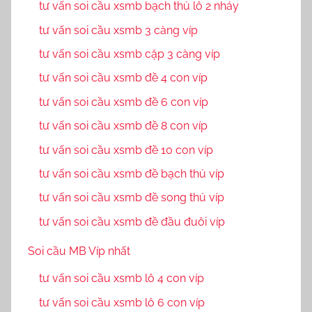
tư vấn soi cầu xsmb bạch thủ lô 2 nháy
tư vấn soi cầu xsmb 3 càng víp
tư vấn soi cầu xsmb cặp 3 càng víp
tư vấn soi cầu xsmb đề 4 con víp
tư vấn soi cầu xsmb đề 6 con víp
tư vấn soi cầu xsmb đề 8 con víp
tư vấn soi cầu xsmb đề 10 con víp
tư vấn soi cầu xsmb đề bạch thủ víp
tư vấn soi cầu xsmb đề song thủ víp
tư vấn soi cầu xsmb đề đầu đuôi víp
Soi cầu MB Víp nhất
tư vấn soi cầu xsmb lô 4 con víp
tư vấn soi cầu xsmb lô 6 con víp