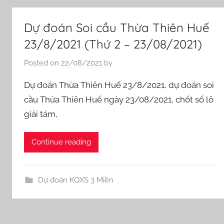
Dự đoán Soi cầu Thừa Thiên Huế
23/8/2021 (Thứ 2 – 23/08/2021)
Posted on
22/08/2021
by
Dự đoán Thừa Thiên Huế 23/8/2021, dự đoán soi
cầu Thừa Thiên Huế ngày 23/08/2021, chốt số lô
giải tám,
Continue reading
Dự đoán KQXS 3 Miền