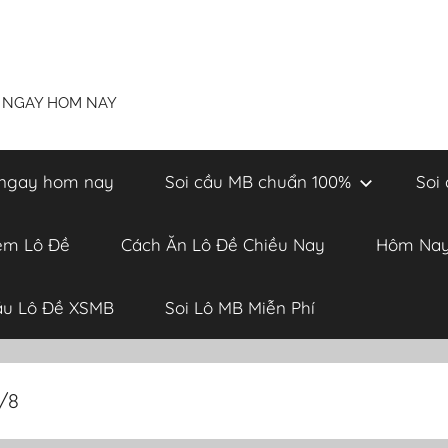
I NGAY HOM NAY
i ngay hom nay
Soi cầu MB chuẩn 100%
Soi
ệm Lô Đề
Cách Ăn Lô Đề Chiều Nay
Hôm Nay
ầu Lô Đề XSMB
Soi Lô MB Miễn Phí
/8