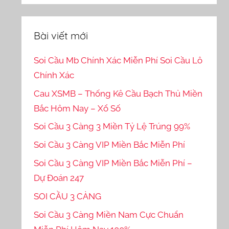
Bài viết mới
Soi Cầu Mb Chính Xác Miễn Phí Soi Cầu Lô
Chính Xác
Cau XSMB – Thống Kê Cầu Bạch Thủ Miền
Bắc Hôm Nay – Xổ Số
Soi Cầu 3 Càng 3 Miền Tỷ Lệ Trúng 99%
Soi Cầu 3 Càng VIP Miền Bắc Miễn Phí
Soi Cầu 3 Càng VIP Miền Bắc Miễn Phí –
Dự Đoán 247
SOI CẦU 3 CÀNG
Soi Cầu 3 Càng Miền Nam Cực Chuẩn