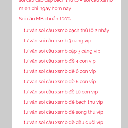
soi cầu cao cấp bạch thủ lô – soi cau xsmb
mien phi ngay hom nay
Soi cầu MB chuẩn 100%
tư vấn soi cầu xsmb bạch thủ lô 2 nháy
tư vấn soi cầu xsmb 3 càng víp
tư vấn soi cầu xsmb cặp 3 càng víp
tư vấn soi cầu xsmb đề 4 con víp
tư vấn soi cầu xsmb đề 6 con víp
tư vấn soi cầu xsmb đề 8 con víp
tư vấn soi cầu xsmb đề 10 con víp
tư vấn soi cầu xsmb đề bạch thủ víp
tư vấn soi cầu xsmb đề song thủ víp
tư vấn soi cầu xsmb đề đầu đuôi víp