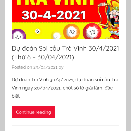
Dự đoán Soi cầu Trà Vinh 30/4/2021
(Thứ 6 – 30/04/2021)
Posted on
29/04/2021
by
Dự đoán Trà Vinh 30/4/2021, dự đoán soi cầu Trà
Vinh ngày 30/04/2021, chốt số lô giải tám, đặc
biệt
Continue reading