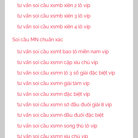
tư vấn soi cầu xsmb xiên 2 lô víp
tư vấn soi cầu xsmb xiên 3 lô víp
tư vấn soi cầu xsmb xiên 4 lô víp
Soi cầu MN chuẩn xác
tư vấn soi cầu xsmt bao lô miền nam vip
tư vấn soi cầu xsmn cặp xíu chủ vip
tư vấn soi cầu xsmn lô 3 số giải đặc biệt víp
tư vấn soi cầu xsmn giải tám víp
tư vấn soi cầu xsmn đặc biệt víp
tư vấn soi cầu xsmn sớ đầu đuôi giải 8 víp
tư vấn soi cầu xsmn đầu đuôi đặc biệt
tư vấn soi cầu xsmn song thủ lô víp
tư vấn soi cầu xsmn xíu chủ víp