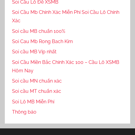
Soi Cầu Lô Đề XSMB
Soi Cầu Mb Chính Xác Miễn Phí Soi Cầu Lô Chính
Xác
Soi cầu MB chuẩn 100%
Soi Cau Mb Rong Bach Kim
Soi cầu MB Víp nhất
Soi Cầu Miền Bắc Chính Xác 100 – Cầu Lô XSMB
Hôm Nay
Soi cầu MN chuẩn xác
Soi cầu MT chuẩn xác
Soi Lô MB Miễn Phí
Thông báo