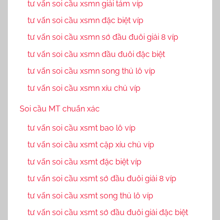
tư vấn soi cầu xsmn giải tám víp
tư vấn soi cầu xsmn đặc biệt víp
tư vấn soi cầu xsmn sớ đầu đuôi giải 8 víp
tư vấn soi cầu xsmn đầu đuôi đặc biệt
tư vấn soi cầu xsmn song thủ lô víp
tư vấn soi cầu xsmn xíu chủ víp
Soi cầu MT chuẩn xác
tư vấn soi cầu xsmt bao lô víp
tư vấn soi cầu xsmt cặp xíu chủ víp
tư vấn soi cầu xsmt đặc biệt víp
tư vấn soi cầu xsmt sớ đầu đuôi giải 8 víp
tư vấn soi cầu xsmt song thủ lô víp
tư vấn soi cầu xsmt sớ đầu đuôi giải đặc biệt