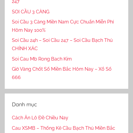
247
SOI CẦU 3 CÀNG
Soi Cầu 3 Càng Miền Nam Cực Chuẩn Miễn Phí
Hôm Nay 100%
Soi Cầu 24h – Soi Cầu 247 – Soi Cầu Bạch Thủ
CHÍNH XÁC
Soi Cau Mb Rong Bach Kim
Giờ Vàng Chốt Số Miền Bắc Hôm Nay – Xổ Số
666
Danh mục
Cách Ăn Lô Đề Chiều Nay
Cau XSMB – Thống Kê Cầu Bạch Thủ Miền Bắc