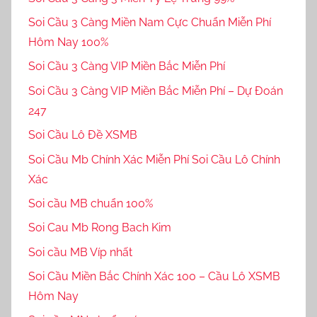
Soi Cầu 3 Càng Miền Nam Cực Chuẩn Miễn Phí
Hôm Nay 100%
Soi Cầu 3 Càng VIP Miền Bắc Miễn Phí
Soi Cầu 3 Càng VIP Miền Bắc Miễn Phí – Dự Đoán
247
Soi Cầu Lô Đề XSMB
Soi Cầu Mb Chính Xác Miễn Phí Soi Cầu Lô Chính
Xác
Soi cầu MB chuẩn 100%
Soi Cau Mb Rong Bach Kim
Soi cầu MB Víp nhất
Soi Cầu Miền Bắc Chính Xác 100 – Cầu Lô XSMB
Hôm Nay