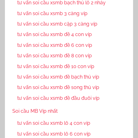
tư vấn soi cầu xsmb bạch thủ lô 2 nháy
tư vấn soi cầu xsmb 3 càng víp
tư vấn soi cầu xsmb cặp 3 càng víp
tư vấn soi cầu xsmb đề 4 con víp
tư vấn soi cầu xsmb đề 6 con víp
tư vấn soi cầu xsmb đề 8 con víp
tư vấn soi cầu xsmb đề 10 con víp
tư vấn soi cầu xsmb đề bạch thủ víp
tư vấn soi cầu xsmb đề song thủ víp
tư vấn soi cầu xsmb đề đầu đuôi víp
Soi cầu MB Víp nhất
tư vấn soi cầu xsmb lô 4 con víp
tư vấn soi cầu xsmb lô 6 con víp