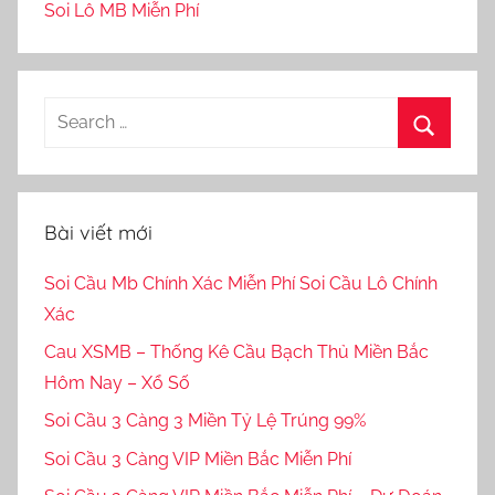
Soi Lô MB Miễn Phí
Search
for:
Search
Bài viết mới
Soi Cầu Mb Chính Xác Miễn Phí Soi Cầu Lô Chính
Xác
Cau XSMB – Thống Kê Cầu Bạch Thủ Miền Bắc
Hôm Nay – Xổ Số
Soi Cầu 3 Càng 3 Miền Tỷ Lệ Trúng 99%
Soi Cầu 3 Càng VIP Miền Bắc Miễn Phí