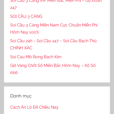
Soi Cầu 3 Càng VIP Miền Bắc Miễn Phí – Dự Đoán
247
SOI CẦU 3 CÀNG
Soi Cầu 3 Càng Miền Nam Cực Chuẩn Miễn Phí
Hôm Nay 100%
Soi Cầu 24h – Soi Cầu 247 – Soi Cầu Bạch Thủ
CHÍNH XÁC
Soi Cau Mb Rong Bach Kim
Giờ Vàng Chốt Số Miền Bắc Hôm Nay – Xổ Số
666
Danh mục
Cách Ăn Lô Đề Chiều Nay