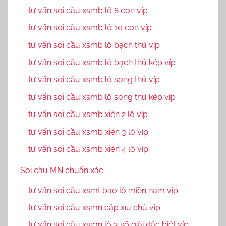
tư vấn soi cầu xsmb lô 8 con víp
tư vấn soi cầu xsmb lô 10 con víp
tư vấn soi cầu xsmb lô bạch thủ víp
tư vấn soi cầu xsmb lô bạch thủ kép víp
tư vấn soi cầu xsmb lô song thủ víp
tư vấn soi cầu xsmb lô song thủ kép víp
tư vấn soi cầu xsmb xiên 2 lô víp
tư vấn soi cầu xsmb xiên 3 lô víp
tư vấn soi cầu xsmb xiên 4 lô víp
Soi cầu MN chuẩn xác
tư vấn soi cầu xsmt bao lô miền nam vip
tư vấn soi cầu xsmn cặp xíu chủ vip
tư vấn soi cầu xsmn lô 3 số giải đặc biệt víp