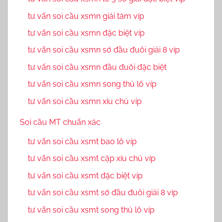
tư vấn soi cầu xsmn giải tám víp
tư vấn soi cầu xsmn đặc biệt víp
tư vấn soi cầu xsmn sớ đầu đuôi giải 8 víp
tư vấn soi cầu xsmn đầu đuôi đặc biệt
tư vấn soi cầu xsmn song thủ lô víp
tư vấn soi cầu xsmn xíu chủ víp
Soi cầu MT chuẩn xác
tư vấn soi cầu xsmt bao lô víp
tư vấn soi cầu xsmt cặp xíu chủ víp
tư vấn soi cầu xsmt đặc biệt víp
tư vấn soi cầu xsmt sớ đầu đuôi giải 8 víp
tư vấn soi cầu xsmt song thủ lô víp