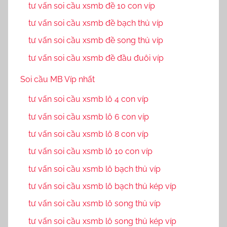
tư vấn soi cầu xsmb đề 10 con víp
tư vấn soi cầu xsmb đề bạch thủ víp
tư vấn soi cầu xsmb đề song thủ víp
tư vấn soi cầu xsmb đề đầu đuôi víp
Soi cầu MB Víp nhất
tư vấn soi cầu xsmb lô 4 con víp
tư vấn soi cầu xsmb lô 6 con víp
tư vấn soi cầu xsmb lô 8 con víp
tư vấn soi cầu xsmb lô 10 con víp
tư vấn soi cầu xsmb lô bạch thủ víp
tư vấn soi cầu xsmb lô bạch thủ kép víp
tư vấn soi cầu xsmb lô song thủ víp
tư vấn soi cầu xsmb lô song thủ kép víp