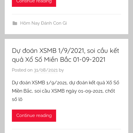
Continue reading
Hôm Nay Đánh Con Gì
Dự đoán XSMB 1/9/2021, soi cầu kết
quả Xổ Số Miền Bắc 01-09-2021
Posted on
31/08/2021
by
Dự đoán XSMB 1/9/2021, dự đoán kết quả Xổ Số
Miền Bắc, soi cầu XSMB ngày 01-09-2021, chốt
số lô
Continue reading